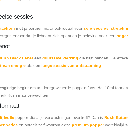
eelse sessies
nachten
met je partner, maar ook ideaal voor
solo sessies
,
stretchi
zorgen ervoor dat je lichaam zich opent en je beleving naar een
hoger
enot
Rush Black Label
een
duurzame werking
die blijft hangen. De effect
t van energie
als een
lange sessie van ontspanning
.
s
uwsgierige beginners tot doorgewinterde poppersfans. Het 10ml forma
merk Rush mag verwachten.
 formaat
tijlvolle
popper die al je verwachtingen overtreft? Dan is
Rush Butano
sensaties
en ontdek zelf waarom deze
premium popper
wereldwijd zo