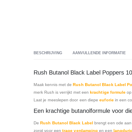
BESCHRIJVING
AANVULLENDE INFORMATIE
Rush Butanol Black Label Poppers 10
Maak kennis met de
Rush Butanol Black Label P
merk Rush is verrijkt met een
krachtige formule
op
Laat je meeslepen door een diepe
euforie
in een co
Een krachtige butanolformule voor di
De
Rush Butanol Black Label
brengt een ode aa
zorgt voor een
trage verdamping
en een
langduri