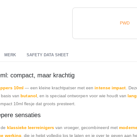
PWD
MERK
SAFETY DATA SHEET
ml: compact, maar krachtig
oppers 10ml
— een kleine krachtpatser met een
intense impact
. De
 basis van
butanol
, en is speciaal ontworpen voor wie houdt van
lang
mpact 10ml flesje dat groots presteert.
epere sensaties
n de
klassieke leerreinigers
van vroeger, gecombineerd met
moderne
ge werking
, die je helpt volledig los te laten en je over te geven aan