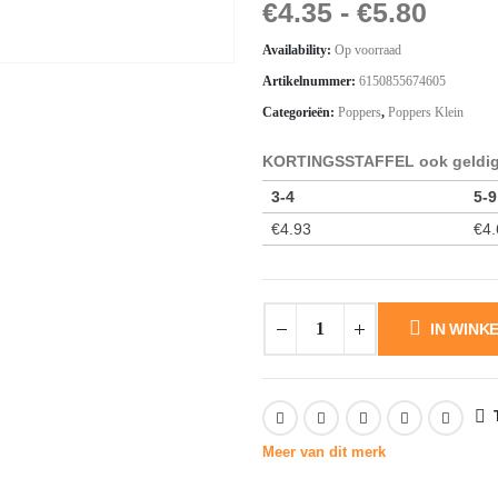
€
4.35
-
€
5.80
Availability:
Op voorraad
Artikelnummer:
6150855674605
Categorieën:
Poppers
,
Poppers Klein
KORTINGSSTAFFEL ook geldig 
3-4
5-9
€
4.93
€
4.
IN WINK
Meer van dit merk