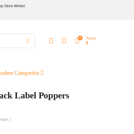
op Store Winkel.
0
Totaal
0
ndere Categoriën
ack Label Poppers
ingen. )