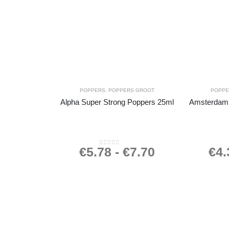
POPPERS
,
POPPERS GROOT
POPP
Alpha Super Strong Poppers 25ml
Amsterdam 
€
5.78
-
€
7.70
€
4.
0
out of 5