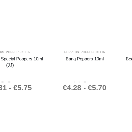
ERS
,
POPPERS KLEIN
POPPERS
,
POPPERS KLEIN
Special Poppers 10ml
Bang Poppers 10ml
Be
(JJ)
31
-
€
5.75
€
4.28
-
€
5.70
0
out of 5
0
out of 5