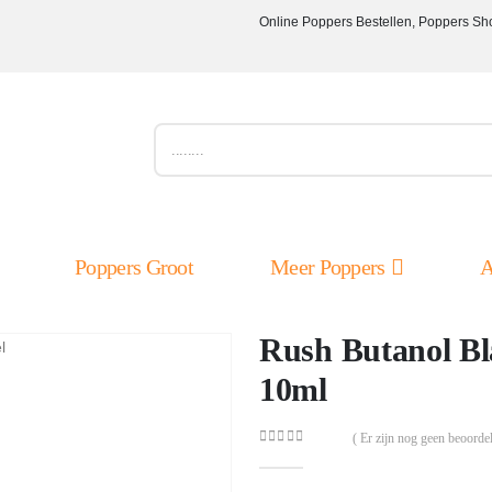
Online Poppers Bestellen, Poppers Sh
Poppers Groot
Meer Poppers
A
Rush Butanol Bl
10ml
( Er zijn nog geen beoordel
0
out of 5