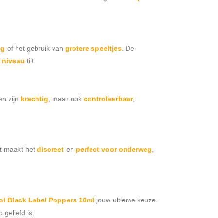
ng
of het gebruik van
grotere speeltjes
. De
 niveau
tilt.
en zijn
krachtig
, maar ook
controleerbaar
,
at maakt het
discreet
en
perfect voor onderweg
,
l Black Label Poppers 10ml
jouw ultieme keuze.
 geliefd is.