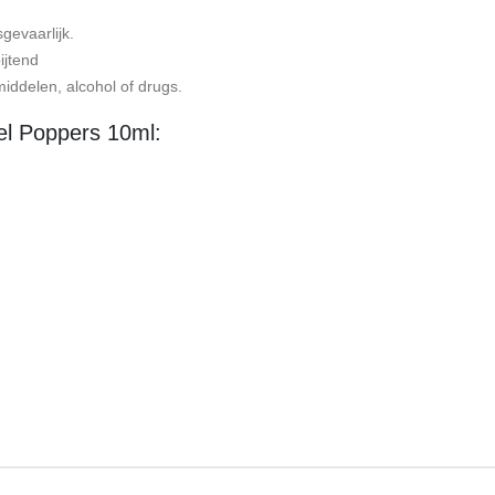
gevaarlijk.
ijtend
iddelen, alcohol of drugs.
el Poppers 10ml: