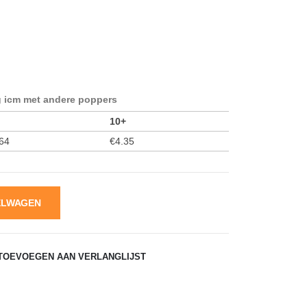
icm met andere poppers
10+
64
€
4.35
ELWAGEN
TOEVOEGEN AAN VERLANGLIJST