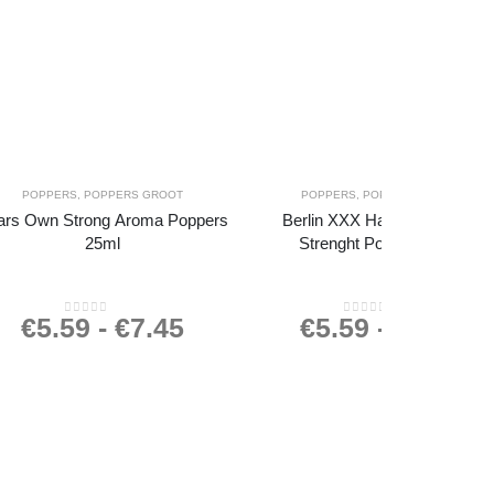
POPPERS
,
POPPERS GROOT
POPPERS
,
POPPERS GROOT
ars Own Strong Aroma Poppers
Berlin XXX Hardcore Super
25ml
Strenght Poppers 25ml
€
5.59
-
€
7.45
€
5.59
-
€
7.45
0
out of 5
0
out of 5