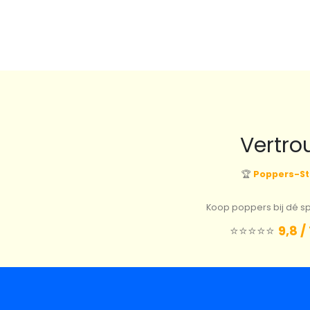
Vertro
🏆
Poppers-St
Koop poppers bij dé spe
⭐️⭐️⭐️⭐️⭐️
9,8 /