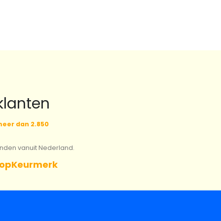
klanten
eer dan 2.850
onden vanuit Nederland.
opKeurmerk