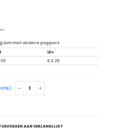
ein
g icm met andere poppers
9
10+
.56
€
4.28
ostNL)
TOEVOEGEN AAN VERLANGLIJST