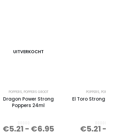
UITVERKOCHT
POPPERS
,
POPPERS GROOT
POPPERS
,
POPPERS GROOT
Dragon Power Strong
El Toro Strong Poppers 24m
Poppers 24ml
€
5.21
-
€
6.95
€
5.21
-
€
6.95
0
out of 5
0
out of 5