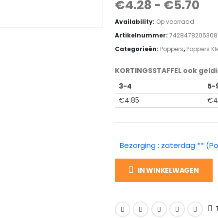
€
4.28
-
€
5.70
Availability:
Op voorraad
Artikelnummer:
7428478205308
Categorieën:
Poppers
,
Poppers Kl
KORTINGSSTAFFEL ook geldi
3-4
5-
€
4.85
€
4
Bezorging : zaterdag ** (P
IN WINKELWAGEN