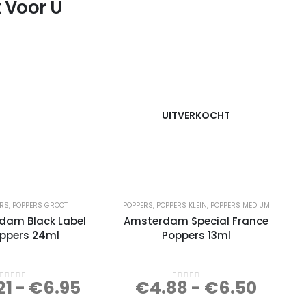
 Voor U
UITVERKOCHT
ERS
,
POPPERS GROOT
POPPERS
,
POPPERS KLEIN
,
POPPERS MEDIUM
dam Black Label
Amsterdam Special France
ppers 24ml
Poppers 13ml
21
-
€
6.95
€
4.88
-
€
6.50
0
out of 5
0
out of 5