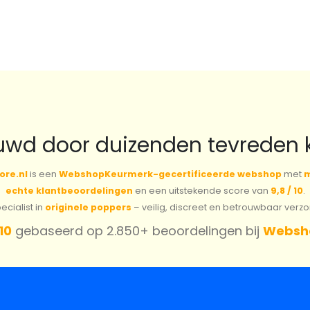
uwd door duizenden tevreden 
ore.nl
is een
WebshopKeurmerk-gecertificeerde webshop
met
m
echte klantbeoordelingen
en een uitstekende score van
9,8 / 10
.
cialist in
originele poppers
– veilig, discreet en betrouwbaar verz
 10
gebaseerd op 2.850+ beoordelingen bij
Websh