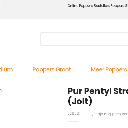
l
Online Poppers Bestellen, Poppers S
dium
Poppers Groot
Meer Poppers
Pur Pentyl St
(Jolt)
( Er zijn nog geen be
0
out of 5