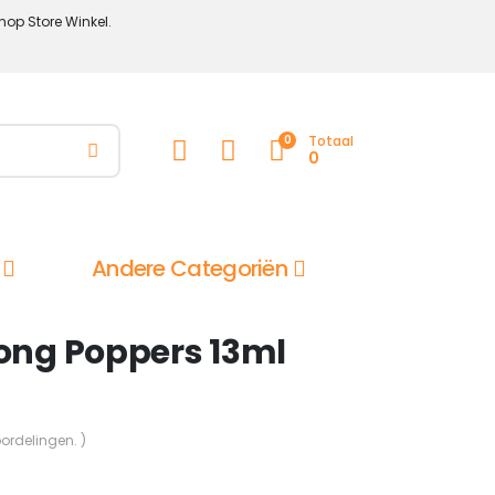
hop Store Winkel.
0
Totaal
0
Andere Categoriën
rong Poppers 13ml
oordelingen. )