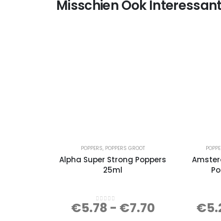
Misschien Ook Interessant
POPPERS
,
POPPERS GROOT
POPP
Alpha Super Strong Poppers
Amster
25ml
Po
€
5.78
-
€
7.70
€
5.
0
out of 5