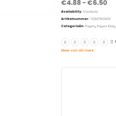
€
4.88
-
€
6.50
Availability:
Uitverkocht
Artikelnummer:
7428476619459
Categorieën:
,
,
Poppers
Poppers Klein
Meer van dit merk