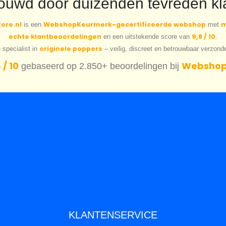
rouwd door duizenden tevreden kl
ore.nl
WebshopKeurmerk-gecertificeerde webshop
m
is een
met
echte klantbeoordelingen
9,8 / 10
en een uitstekende score van
.
originele poppers
 specialist in
– veilig, discreet en betrouwbaar verzond
 / 10
Webshop
gebaseerd op 2.850+ beoordelingen bij
KLANTENSERVICE