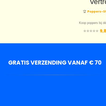
Vert
Poppers-St
🏆
Koop poppers bij dé
9,8
⭐️⭐️⭐️⭐️⭐️
GRATIS VERZENDING VANAF € 70