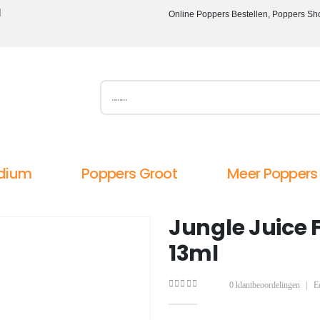
l
Online Poppers Bestellen, Poppers Sh
dium
Poppers Groot
Meer Poppers
Jungle Juice 
13ml
0
klantbeoordelingen
|
E
0
out of 5