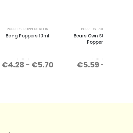
POPPERS
,
POPPERS KLEIN
POPPERS
,
POPPERS GROOT
Bang Poppers 10ml
Bears Own Strong Aroma
Poppers 25ml
€
4.28
-
€
5.70
€
5.59
-
€
7.45
0
out of 5
0
out of 5