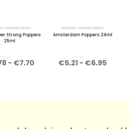
RS
,
POPPERS GROOT
POPPERS
,
POPPERS GROOT
per Strong Poppers
Amsterdam Poppers 24ml
25ml
78
-
€
7.70
€
5.21
-
€
6.95
0
out of 5
0
out of 5