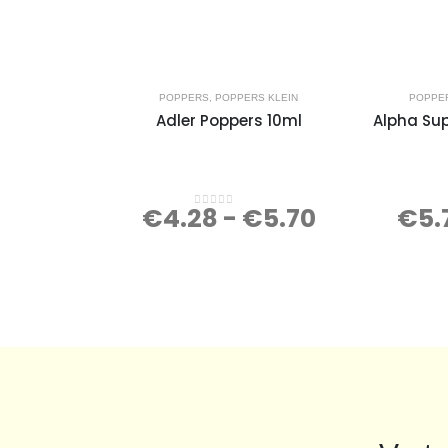
POPPERS
,
POPPERS KLEIN
POPPE
Adler Poppers 10ml
Alpha Su
€
4.28
-
€
5.70
€
5.
0
out of 5