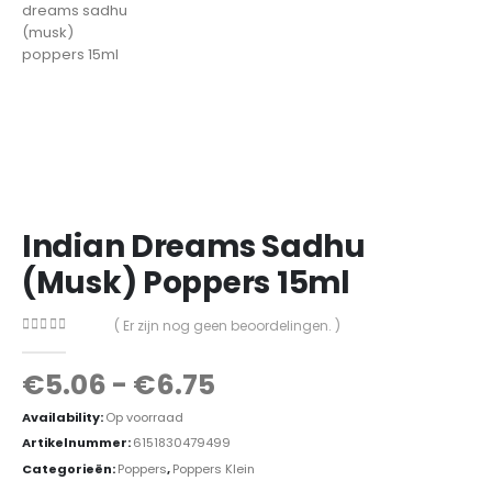
Indian Dreams Sadhu
(Musk) Poppers 15ml
( Er zijn nog geen beoordelingen. )
0
out of 5
€
5.06
-
€
6.75
Availability:
Op voorraad
Artikelnummer:
6151830479499
Categorieën:
Poppers
,
Poppers Klein