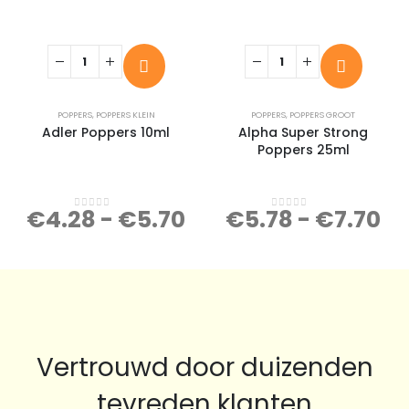
POPPERS
,
POPPERS KLEIN
POPPERS
,
POPPERS GROOT
Adler Poppers 10ml
Alpha Super Strong
Poppers 25ml
€
4.28
-
€
5.70
€
5.78
-
€
7.70
0
out of 5
0
out of 5
Vertrouwd door duizenden
tevreden klanten