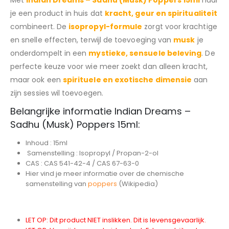
Met
Indian Dreams – Sadhu (Musk) Poppers 15ml
haal
je een product in huis dat
kracht, geur en spiritualiteit
combineert. De
isopropyl-formule
zorgt voor krachtige
en snelle effecten, terwijl de toevoeging van
musk
je
onderdompelt in een
mystieke, sensuele beleving
. De
perfecte keuze voor wie meer zoekt dan alleen kracht,
maar ook een
spirituele en exotische dimensie
aan
zijn sessies wil toevoegen.
Belangrijke informatie Indian Dreams –
Sadhu (Musk) Poppers 15ml:
Inhoud : 15ml
Samenstelling : Isopropyl / Propan-2-ol
CAS : CAS 541-42-4 / CAS 67-63-0
Hier vind je meer informatie over de chemische
samenstelling van
poppers
(Wikipedia)
LET OP: Dit product NIET inslikken. Dit is levensgevaarlijk.