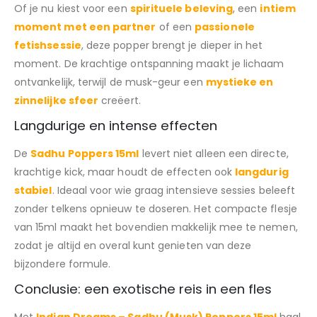
Of je nu kiest voor een
spirituele beleving
, een
intiem
moment met een partner
of een
passionele
fetishsessie
, deze popper brengt je dieper in het
moment. De krachtige ontspanning maakt je lichaam
ontvankelijk, terwijl de musk-geur een
mystieke en
zinnelijke sfeer
creëert.
Langdurige en intense effecten
De
Sadhu Poppers 15ml
levert niet alleen een directe,
krachtige kick, maar houdt de effecten ook
langdurig
stabiel
. Ideaal voor wie graag intensieve sessies beleeft
zonder telkens opnieuw te doseren. Het compacte flesje
van 15ml maakt het bovendien makkelijk mee te nemen,
zodat je altijd en overal kunt genieten van deze
bijzondere formule.
Conclusie: een exotische reis in een fles