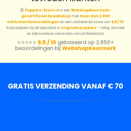
🏆
Poppers-Store.nl
is een
WebshopKeurmerk-
gecertificeerde webshop
met
meer dan 2.850
echte klantbeoordelingen
en een uitstekende score van
9,8 / 10
.
Koop poppers bij dé specialist in
originele poppers
– veilig, discreet
en betrouwbaar verzonden vanuit Nederland.
⭐️⭐️⭐️⭐️⭐️
9,8 / 10
gebaseerd op 2.850+
beoordelingen bij
WebshopKeurmerk
GRATIS VERZENDING VANAF € 70