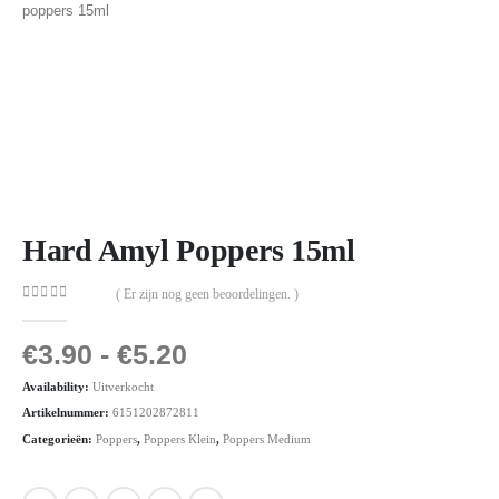
Hard Amyl Poppers 15ml
( Er zijn nog geen beoordelingen. )
0
out of 5
€
3.90
-
€
5.20
Availability:
Uitverkocht
Artikelnummer:
6151202872811
Categorieën:
Poppers
,
Poppers Klein
,
Poppers Medium