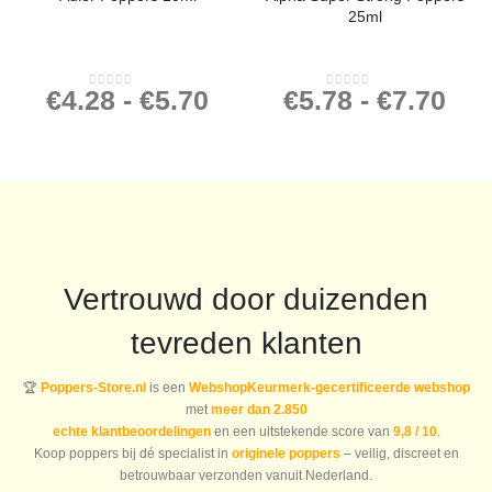
25ml
€
4.28
-
€
5.70
€
5.78
-
€
7.70
0
out of 5
0
out of 5
Vertrouwd door duizenden
tevreden klanten
🏆
Poppers-Store.nl
is een
WebshopKeurmerk-gecertificeerde webshop
met
meer dan 2.850
echte klantbeoordelingen
en een uitstekende score van
9,8 / 10
.
Koop poppers bij dé specialist in
originele poppers
– veilig, discreet en
betrouwbaar verzonden vanuit Nederland.