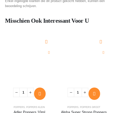
Enkel ingelogde klanten die dit product gekocht hebben, kunnen een
beoordeling schrijven.
Misschien Ook Interessant Voor U
POPPERS
,
POPPERS KLEIN
POPPERS
,
POPPERS GROOT
Adler Poppers 10ml
Alpha Super Strong Poppers