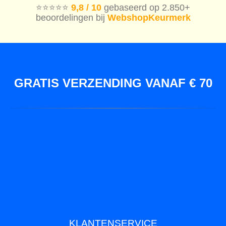
⭐️⭐️⭐️⭐️⭐️
9,8 / 10
gebaseerd op 2.850+
beoordelingen bij
WebshopKeurmerk
GRATIS VERZENDING VANAF € 70
KLANTENSERVICE