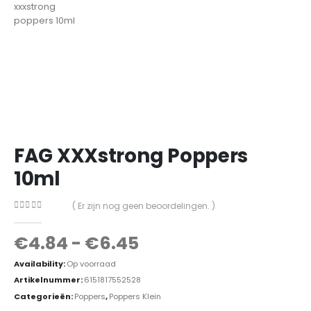
FAG XXXstrong Poppers
10ml
( Er zijn nog geen beoordelingen. )
0
out of 5
€
4.84
-
€
6.45
Availability:
Op voorraad
Artikelnummer:
6151817552528
Categorieën:
Poppers
,
Poppers Klein