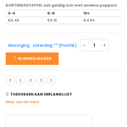
KORTINGSSTAFFEL ook geldig icm met andere poppers
3-4
5-9
10+
€
5.48
€
5.16
€
4.84
Bezorging : zaterdag ** (PostNL)
IN WINKELWAGEN
TOEVOEGEN AAN VERLANGLIJST
Meer van dit merk