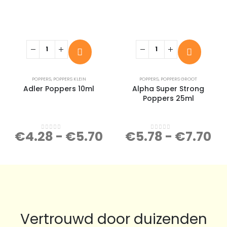
POPPERS
,
POPPERS KLEIN
POPPERS
,
POPPERS GROOT
Adler Poppers 10ml
Alpha Super Strong
Poppers 25ml
€
4.28
-
€
5.70
€
5.78
-
€
7.70
0
out of 5
0
out of 5
Vertrouwd door duizenden