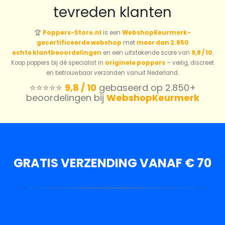
tevreden klanten
🏆
Poppers-Store.nl
is een
WebshopKeurmerk-
gecertificeerde webshop
met
meer dan 2.850
echte klantbeoordelingen
en een uitstekende score van
9,8 / 10
.
Koop poppers bij dé specialist in
originele poppers
– veilig, discreet
en betrouwbaar verzonden vanuit Nederland.
⭐️⭐️⭐️⭐️⭐️
9,8 / 10
gebaseerd op 2.850+
beoordelingen bij
WebshopKeurmerk
GRATIS VERZENDING VANAF € 70