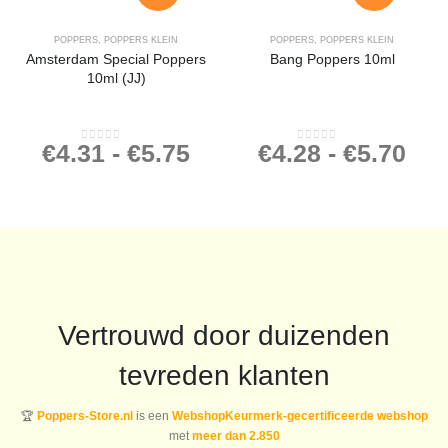
POPPERS
,
POPPERS KLEIN
POPPERS
,
POPPERS KLEIN
Amsterdam Special Poppers
Bang Poppers 10ml
10ml (JJ)
€
4.31
-
€
5.75
€
4.28
-
€
5.70
0
out of 5
0
out of 5
Vertrouwd door duizenden
tevreden klanten
🏆
Poppers-Store.nl
is een
WebshopKeurmerk-gecertificeerde webshop
met
meer dan 2.850