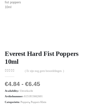
Everest Hard Fist Poppers
10ml
( Er zijn nog geen beoordelingen. )
0
out of 5
€
4.84
-
€
6.45
Availability:
Uitverkocht
Artikelnummer:
6151815662601
Categorieën:
Poppers
,
Poppers Klein