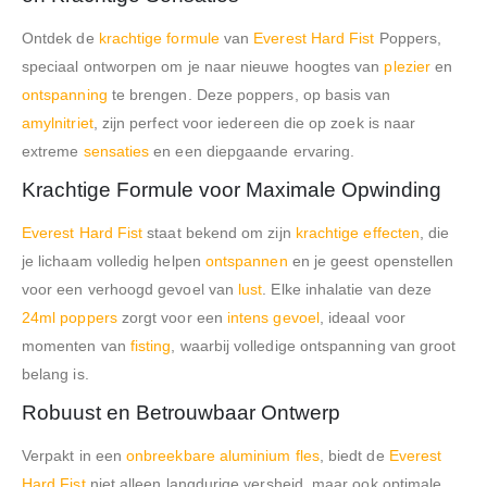
Ontdek de
krachtige formule
van
Everest Hard Fist
Poppers,
speciaal ontworpen om je naar nieuwe hoogtes van
plezier
en
ontspanning
te brengen. Deze poppers, op basis van
amylnitriet
, zijn perfect voor iedereen die op zoek is naar
extreme
sensaties
en een diepgaande ervaring.
Krachtige Formule voor Maximale Opwinding
Everest Hard Fist
staat bekend om zijn
krachtige effecten
, die
je lichaam volledig helpen
ontspannen
en je geest openstellen
voor een verhoogd gevoel van
lust
. Elke inhalatie van deze
24ml poppers
zorgt voor een
intens gevoel
, ideaal voor
momenten van
fisting
, waarbij volledige ontspanning van groot
belang is.
Robuust en Betrouwbaar Ontwerp
Verpakt in een
onbreekbare aluminium fles
, biedt de
Everest
Hard Fist
niet alleen langdurige versheid, maar ook optimale