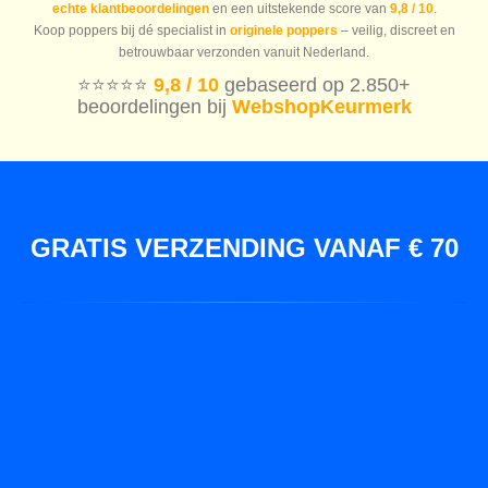
echte klantbeoordelingen
en een uitstekende score van
9,8 / 10
.
Koop poppers bij dé specialist in
originele poppers
– veilig, discreet en
betrouwbaar verzonden vanuit Nederland.
⭐️⭐️⭐️⭐️⭐️
9,8 / 10
gebaseerd op 2.850+
beoordelingen bij
WebshopKeurmerk
GRATIS VERZENDING VANAF € 70