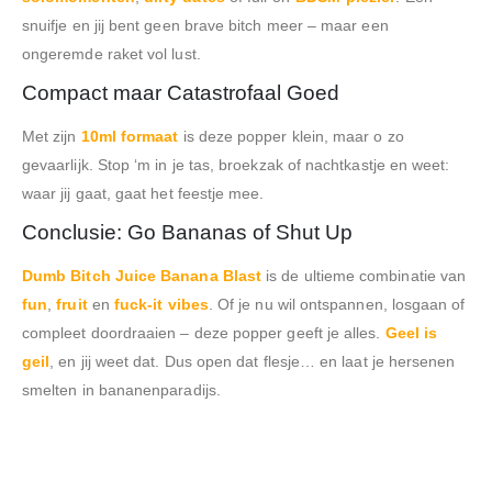
snuifje en jij bent geen brave bitch meer – maar een
ongeremde raket vol lust.
Compact maar Catastrofaal Goed
Met zijn
10ml formaat
is deze popper klein, maar o zo
gevaarlijk. Stop ‘m in je tas, broekzak of nachtkastje en weet:
waar jij gaat, gaat het feestje mee.
Conclusie: Go Bananas of Shut Up
Dumb Bitch Juice Banana Blast
is de ultieme combinatie van
fun
,
fruit
en
fuck-it vibes
. Of je nu wil ontspannen, losgaan of
compleet doordraaien – deze popper geeft je alles.
Geel is
geil
, en jij weet dat. Dus open dat flesje… en laat je hersenen
smelten in bananenparadijs.