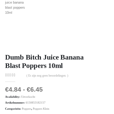
Dumb Bitch Juice Banana
Blast Poppers 10ml
( Er zijn nog geen beoordelingen. )
0
out of 5
€
4.84
-
€
6.45
Availability:
Uitverkocht
Artikelnummer:
6150853182157
Categorieën:
Poppers
,
Poppers Klein