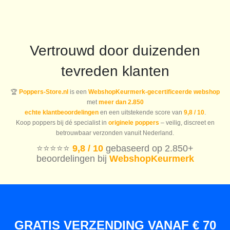
Vertrouwd door duizenden
tevreden klanten
🏆
Poppers-Store.nl
is een
WebshopKeurmerk-gecertificeerde webshop
met
meer dan 2.850
echte klantbeoordelingen
en een uitstekende score van
9,8 / 10
.
Koop poppers bij dé specialist in
originele poppers
– veilig, discreet en
betrouwbaar verzonden vanuit Nederland.
⭐️⭐️⭐️⭐️⭐️
9,8 / 10
gebaseerd op 2.850+
beoordelingen bij
WebshopKeurmerk
GRATIS VERZENDING VANAF € 70