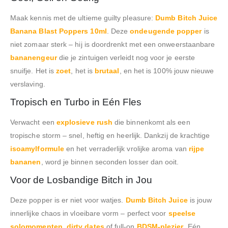
Maak kennis met de ultieme guilty pleasure:
Dumb Bitch Juice
Banana Blast Poppers 10ml
. Deze
ondeugende popper
is
niet zomaar sterk – hij is doordrenkt met een onweerstaanbare
bananengeur
die je zintuigen verleidt nog voor je eerste
snuifje. Het is
zoet
, het is
brutaal
, en het is 100% jouw nieuwe
verslaving.
Tropisch en Turbo in Eén Fles
Verwacht een
explosieve rush
die binnenkomt als een
tropische storm – snel, heftig en heerlijk. Dankzij de krachtige
isoamylformule
en het verraderlijk vrolijke aroma van
rijpe
bananen
, word je binnen seconden losser dan ooit.
Voor de Losbandige Bitch in Jou
Deze popper is er niet voor watjes.
Dumb Bitch Juice
is jouw
innerlijke chaos in vloeibare vorm – perfect voor
speelse
solomomenten
,
dirty dates
of full-on
BDSM-plezier
. Eén