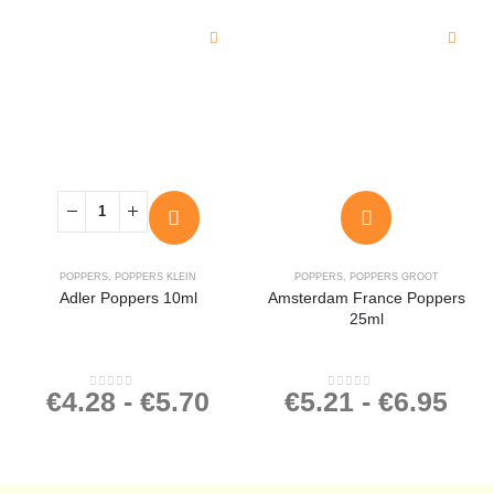
POPPERS
,
POPPERS KLEIN
POPPERS
,
POPPERS GROOT
Adler Poppers 10ml
Amsterdam France Poppers
25ml
€
4.28
-
€
5.70
€
5.21
-
€
6.95
0
out of 5
0
out of 5