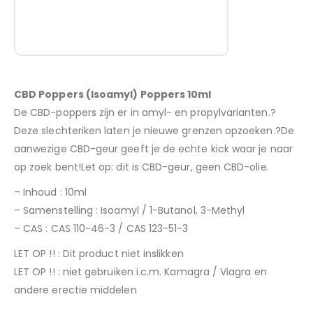
CBD Poppers (Isoamyl) Poppers 10ml
De CBD-poppers zijn er in amyl- en propylvarianten.?
Deze slechteriken laten je nieuwe grenzen opzoeken.?De
aanwezige CBD-geur geeft je de echte kick waar je naar
op zoek bent!
Let op: dit is CBD-geur, geen CBD-olie.
– Inhoud : 10ml
– Samenstelling : Isoamyl / 1-Butanol, 3-Methyl
– CAS : CAS 110-46-3 / CAS 123-51-3
LET OP !! : Dit product niet inslikken
LET OP !! : niet gebruiken i.c.m. Kamagra / Viagra en
andere erectie middelen