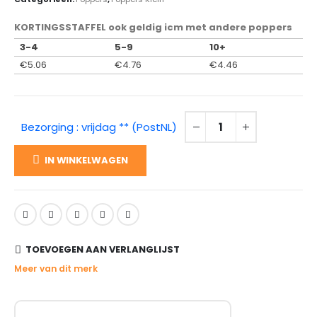
KORTINGSSTAFFEL ook geldig icm met andere poppers
3-4
5-9
10+
€
5.06
€
4.76
€
4.46
Bezorging : vrijdag ** (PostNL)
IN WINKELWAGEN
TOEVOEGEN AAN VERLANGLIJST
Meer van dit merk