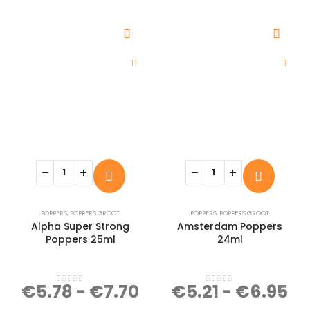
POPPERS
,
POPPERS GROOT
POPPERS
,
POPPERS GROOT
Alpha Super Strong
Amsterdam Poppers
Poppers 25ml
24ml
€
5.78
-
€
7.70
€
5.21
-
€
6.95
0
out of 5
0
out of 5