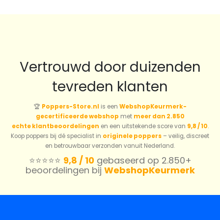
Vertrouwd door duizenden
tevreden klanten
🏆
Poppers-Store.nl
is een
WebshopKeurmerk-
gecertificeerde webshop
met
meer dan 2.850
echte klantbeoordelingen
en een uitstekende score van
9,8 / 10
.
Koop poppers bij dé specialist in
originele poppers
– veilig, discreet
en betrouwbaar verzonden vanuit Nederland.
⭐️⭐️⭐️⭐️⭐️
9,8 / 10
gebaseerd op 2.850+
beoordelingen bij
WebshopKeurmerk