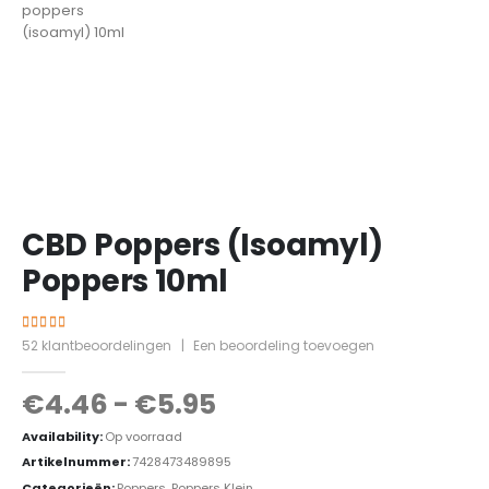
CBD Poppers (Isoamyl)
Poppers 10ml
4.25
out of 5
52
klantbeoordelingen
|
Een beoordeling toevoegen
€
4.46
-
€
5.95
Availability:
Op voorraad
Artikelnummer:
7428473489895
Categorieën:
Poppers
,
Poppers Klein