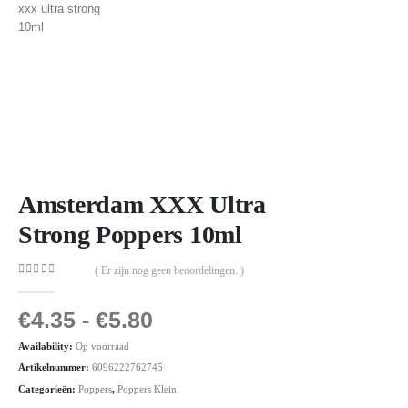
Amsterdam XXX Ultra
Strong Poppers 10ml
( Er zijn nog geen beoordelingen. )
0
out of 5
€
4.35
-
€
5.80
Availability:
Op voorraad
Artikelnummer:
6096222762745
Categorieën:
Poppers
,
Poppers Klein