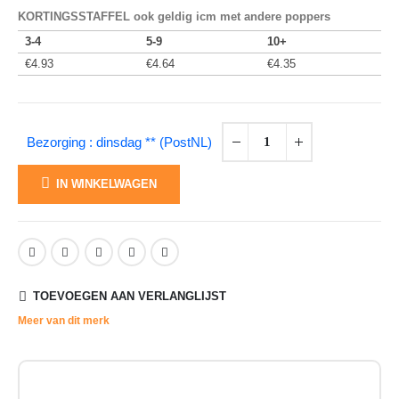
KORTINGSSTAFFEL ook geldig icm met andere poppers
3-4
5-9
10+
€
4.93
€
4.64
€
4.35
Bezorging : dinsdag ** (PostNL)
IN WINKELWAGEN
TOEVOEGEN AAN VERLANGLIJST
Meer van dit merk