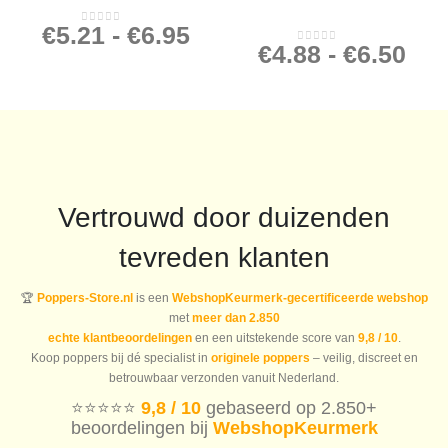
€
5.21
-
€
6.95
0
out of 5
€
4.88
-
€
6.50
0
out of 5
Vertrouwd door duizenden
tevreden klanten
🏆
Poppers-Store.nl
is een
WebshopKeurmerk-gecertificeerde webshop
met
meer dan 2.850
echte klantbeoordelingen
en een uitstekende score van
9,8 / 10
.
Koop poppers bij dé specialist in
originele poppers
– veilig, discreet en
betrouwbaar verzonden vanuit Nederland.
⭐️⭐️⭐️⭐️⭐️
9,8 / 10
gebaseerd op 2.850+
beoordelingen bij
WebshopKeurmerk