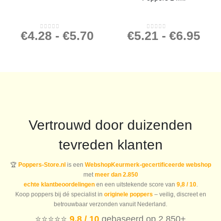
€
4.28
-
€
5.70
€
5.21
-
€
6.95
0
out of 5
0
out of 5
Vertrouwd door duizenden
tevreden klanten
🏆
Poppers-Store.nl
is een
WebshopKeurmerk-gecertificeerde webshop
met
meer dan 2.850
echte klantbeoordelingen
en een uitstekende score van
9,8 / 10
.
Koop poppers bij dé specialist in
originele poppers
– veilig, discreet en
betrouwbaar verzonden vanuit Nederland.
⭐️⭐️⭐️⭐️⭐️
9,8 / 10
gebaseerd op 2.850+