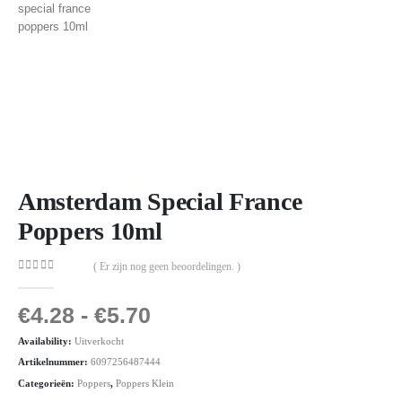
Amsterdam Special France
Poppers 10ml
( Er zijn nog geen beoordelingen. )
0
out of 5
€
4.28
-
€
5.70
Availability:
Uitverkocht
Artikelnummer:
6097256487444
Categorieën:
Poppers
,
Poppers Klein