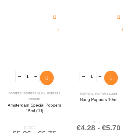
POPPERS
,
POPPERS KLEIN
,
POPPERS
POPPERS
,
POPPERS KLEIN
Bang Poppers 10ml
MEDIUM
Amsterdam Special Poppers
15ml (JJ)
€
4.28
-
€
5.70
0
out of 5
0
out of 5