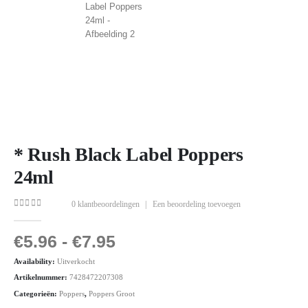
* Rush Black Label Poppers
24ml
0
klantbeoordelingen
|
Een beoordeling toevoegen
0
out of 5
€
5.96
-
€
7.95
Availability:
Uitverkocht
Artikelnummer:
7428472207308
Categorieën:
Poppers
,
Poppers Groot