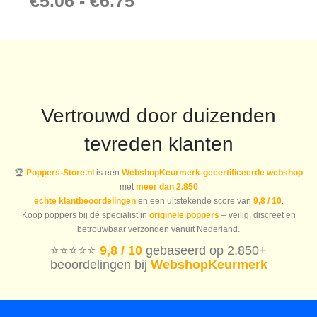
€
5.06
-
€
6.75
Vertrouwd door duizenden
tevreden klanten
🏆
Poppers-Store.nl
is een
WebshopKeurmerk-gecertificeerde webshop
met
meer dan 2.850
echte klantbeoordelingen
en een uitstekende score van
9,8 / 10
.
Koop poppers bij dé specialist in
originele poppers
– veilig, discreet en
betrouwbaar verzonden vanuit Nederland.
⭐️⭐️⭐️⭐️⭐️
9,8 / 10
gebaseerd op 2.850+
beoordelingen bij
WebshopKeurmerk