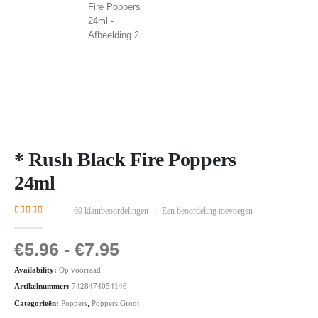
* Rush Black Fire Poppers
24ml
69
klantbeoordelingen
|
Een beoordeling toevoegen
4.14
out of 5
€
5.96
-
€
7.95
Availability:
Op voorraad
Artikelnummer:
7428474054146
Categorieën:
Poppers
,
Poppers Groot