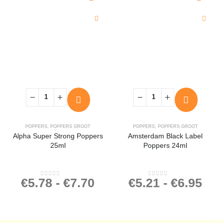
POPPERS
,
POPPERS GROOT
POPPERS
,
POPPERS GROOT
Alpha Super Strong Poppers
Amsterdam Black Label
25ml
Poppers 24ml
€
5.78
-
€
7.70
€
5.21
-
€
6.95
0
out of 5
0
out of 5