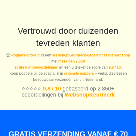
Vertrouwd door duizenden
tevreden klanten
🏆
Poppers-Store.nl
is een
WebshopKeurmerk-gecertificeerde webshop
met
meer dan 2.850
echte klantbeoordelingen
en een uitstekende score van
9,8 / 10
.
Koop poppers bij dé specialist in
originele poppers
– veilig, discreet en
betrouwbaar verzonden vanuit Nederland.
⭐️⭐️⭐️⭐️⭐️
9,8 / 10
gebaseerd op 2.850+
beoordelingen bij
WebshopKeurmerk
GRATIS VERZENDING VANAF € 70