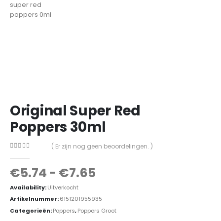
Original Super Red
Poppers 30ml
( Er zijn nog geen beoordelingen. )
0
out of 5
€
5.74
-
€
7.65
Availability:
Uitverkocht
Artikelnummer:
6151201955935
Categorieën:
Poppers
,
Poppers Groot