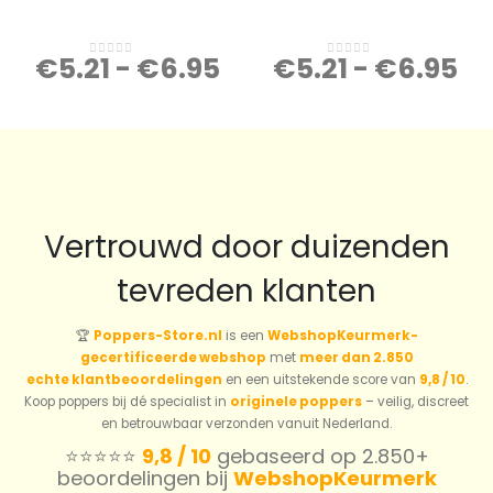
€
5.21
-
€
6.95
€
5.21
-
€
6.95
0
out of 5
0
out of 5
Vertrouwd door duizenden
tevreden klanten
🏆
Poppers-Store.nl
is een
WebshopKeurmerk-
gecertificeerde webshop
met
meer dan 2.850
echte klantbeoordelingen
en een uitstekende score van
9,8 / 10
.
Koop poppers bij dé specialist in
originele poppers
– veilig, discreet
en betrouwbaar verzonden vanuit Nederland.
⭐️⭐️⭐️⭐️⭐️
9,8 / 10
gebaseerd op 2.850+
beoordelingen bij
WebshopKeurmerk