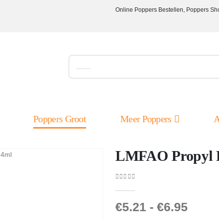
Online Poppers Bestellen, Poppers Sh
Poppers Groot
Meer Poppers
A
LMFAO Propyl P
0
out of 5
€
5.21
-
€
6.95