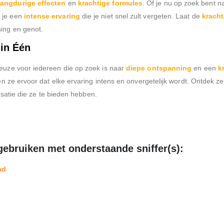
langdurige effecten
en
krachtige formules
. Of je nu op zoek bent 
 je een
intense ervaring
die je niet snel zult vergeten. Laat de
kracht
ing en genot.
 in Één
keuze voor iedereen die op zoek is naar
diepe ontspanning
en een
k
n ze ervoor dat elke ervaring intens en onvergetelijk wordt. Ontdek 
nsatie die ze te bieden hebben.
 gebruiken met onderstaande sniffer(s):
ad