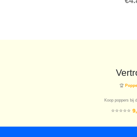
€
4.
Vert
🏆
Popper
Koop poppers bij d
⭐️⭐️⭐️⭐️⭐️
9,