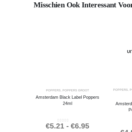
Misschien Ook Interessant Voo
U
POPPERS
,
P
POPPERS
,
POPPERS GROOT
Amsterdam Black Label Poppers
24ml
Amsterd
P
€
5.21
-
€
6.95
0
out of 5