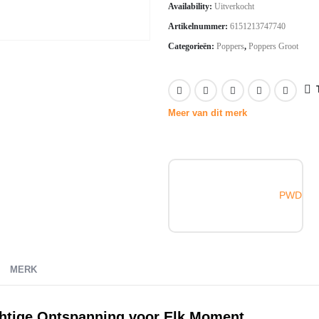
Availability:
Uitverkocht
Artikelnummer:
6151213747740
Categorieën:
Poppers
,
Poppers Groot
Meer van dit merk
PWD
MERK
htige Ontspanning voor Elk Moment