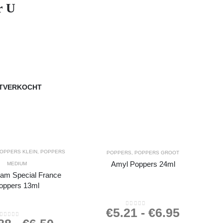
r U
ITVERKOCHT
OPPERS KLEIN
,
POPPERS
POPPERS
,
POPPERS GROOT
Amyl Poppers 24ml
MEDIUM
am Special France
oppers 13ml
€
5.21
-
€
6.95
0
out of 5
0
out of 5