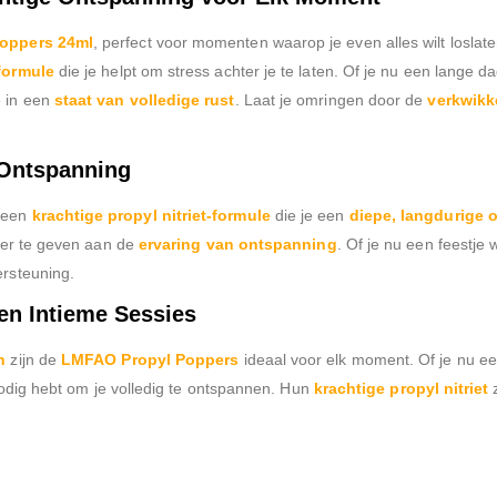
oppers 24ml
, perfect voor momenten waarop je even alles wilt losla
formule
die je helpt om stress achter je te laten. Of je nu een lange 
 in een
staat van volledige rust
. Laat je omringen door de
verkwikk
 Ontspanning
 een
krachtige propyl nitriet-formule
die je een
diepe, langdurige 
over te geven aan de
ervaring van ontspanning
. Of je nu een feestje 
ersteuning.
en Intieme Sessies
n
zijn de
LMFAO Propyl Poppers
ideaal voor elk moment. Of je nu e
nodig hebt om je volledig te ontspannen. Hun
krachtige propyl nitriet
z