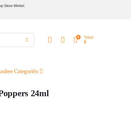
op Store Winkel.
0
Totaal
0
ndere Categoriën
oppers 24ml