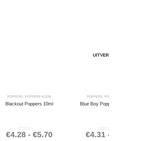
UITVERKOCHT
POPPERS
,
POPPERS KLEIN
POPPERS
,
POPPERS KLEIN
Blackout Poppers 10ml
Blue Boy Poppers 10ml (JJ)
€
4.28
-
€
5.70
€
4.31
-
€
5.75
0
out of 5
0
out of 5