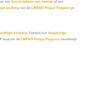
naar een
boost tijdens een feestje
of een
ige werking
van de
LMFAO Propyl Poppers
je
rachtige ervaring
. Dankzij hun
langdurige
zelf waarom de
LMFAO Propyl Poppers
wereldwijd