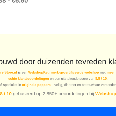
88
-
€
6.50
rouwd door duizenden tevreden kl
s-Store.nl
is een
WebshopKeurmerk-gecertificeerde webshop
met
meer 
echte klantbeoordelingen
en een uitstekende score van
9,8 / 10
.
é specialist in
originele poppers
– veilig, discreet en betrouwbaar verzonde
8 / 10
gebaseerd op 2.850+ beoordelingen bij
Webshop