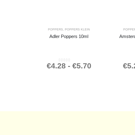
POPPERS
,
POPPERS KLEIN
POPPE
Adler Poppers 10ml
Amster
€
4.28
-
€
5.70
€
5.
0
out of 5