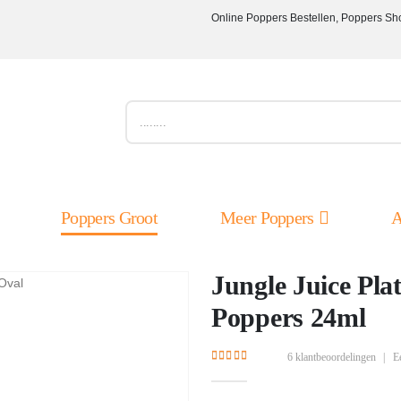
Online Poppers Bestellen, Poppers Sh
Poppers Groot
Meer Poppers
A
Jungle Juice Pla
Poppers 24ml
6
klantbeoordelingen
|
E
4.33
out of 5