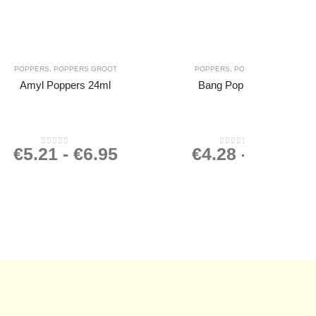
POPPERS
,
POPPERS GROOT
POPPERS
,
POPPERS KLEIN
Amyl Poppers 24ml
Bang Poppers 10ml
€
5.21
-
€
6.95
€
4.28
-
€
5.70
0
out of 5
0
out of 5