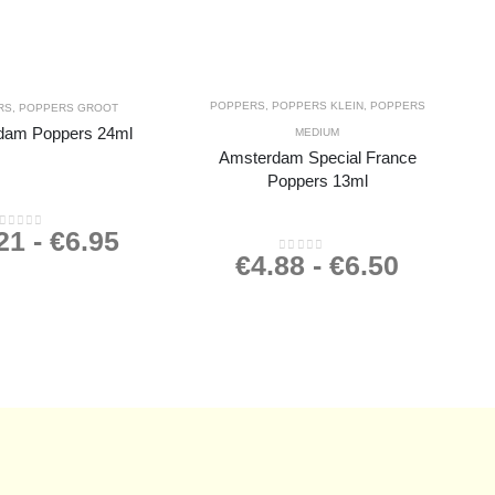
POPPERS
,
POPPERS KLEIN
,
POPPERS
RS
,
POPPERS GROOT
dam Poppers 24ml
MEDIUM
Amsterdam Special France
Poppers 13ml
21
-
€
6.95
0
out of 5
€
4.88
-
€
6.50
0
out of 5