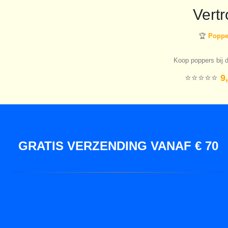
Vert
🏆
Popper
Koop poppers bij d
⭐️⭐️⭐️⭐️⭐️
9,
GRATIS VERZENDING VANAF € 70