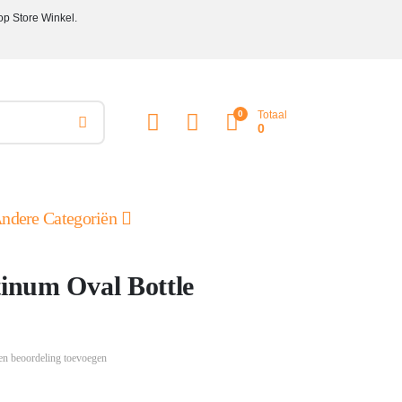
op Store Winkel.
0
Totaal
0
ndere Categoriën
tinum Oval Bottle
en beoordeling toevoegen