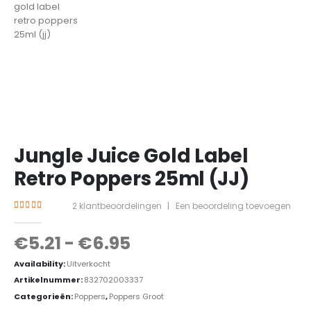
Jungle Juice Gold Label
Retro Poppers 25ml (JJ)
2
klantbeoordelingen
|
Een beoordeling toevoegen
4.50
out of 5
€
5.21
-
€
6.95
Availability:
Uitverkocht
Artikelnummer:
832702003337
Categorieën:
Poppers
,
Poppers Groot