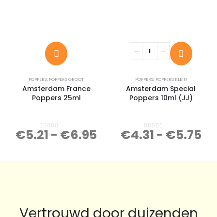
POPPERS
,
POPPERS GROOT
POPPERS
,
POPPERS KLEIN
Amsterdam France
Amsterdam Special
Poppers 25ml
Poppers 10ml (JJ)
€
5.21
-
€
6.95
€
4.31
-
€
5.75
0
out of 5
0
out of 5
Vertrouwd door duizenden