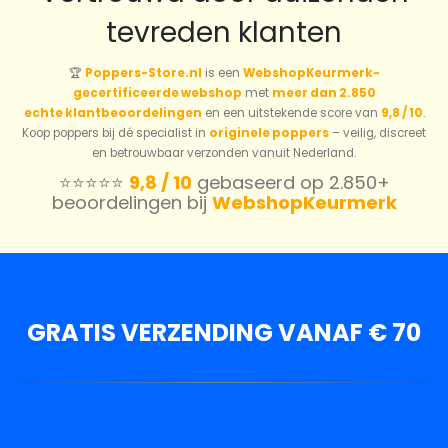
tevreden klanten
🏆
Poppers-Store.nl
is een
WebshopKeurmerk-
gecertificeerde webshop
met
meer dan 2.850
echte klantbeoordelingen
en een uitstekende score van
9,8 / 10
.
Koop poppers bij dé specialist in
originele poppers
– veilig, discreet
en betrouwbaar verzonden vanuit Nederland.
⭐️⭐️⭐️⭐️⭐️
9,8 / 10
gebaseerd op 2.850+
beoordelingen bij
WebshopKeurmerk
GRATIS VERZENDING VANAF € 70