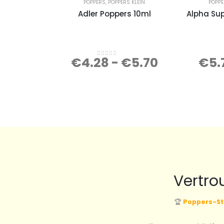
POPPERS
,
POPPERS KLEIN
POPP
Adler Poppers 10ml
Alpha Su
€
4.28
-
€
5.70
€
5.
0
out of 5
Vertro
🏆
Poppers-St