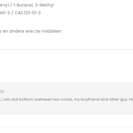
amyl / 1-Butanol, 3-Methyl
46-3 / CAS 123-51-3
gra en andere erectie middelen
25
 it, I am slut bottom, between two cocks, my boyfriend and other guy