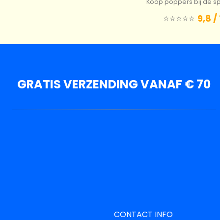
Koop poppers bij dé spe
⭐️⭐️⭐️⭐️⭐️
9,8 /
GRATIS VERZENDING VANAF € 70
CONTACT INFO