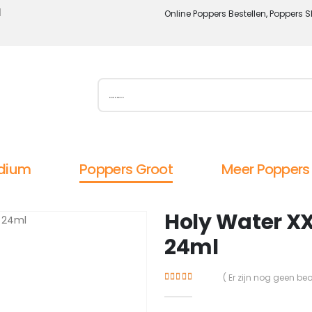
l
Online Poppers Bestellen, Poppers S
dium
Poppers Groot
Meer Poppers
Holy Water X
24ml
( Er zijn nog geen be
5.00
out of 5