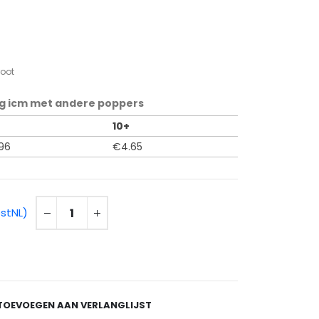
root
g icm met andere poppers
10+
96
€
4.65
ostNL)
TOEVOEGEN AAN VERLANGLIJST