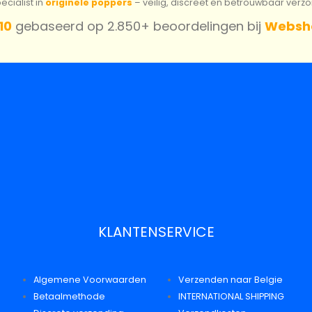
cialist in
originele poppers
– veilig, discreet en betrouwbaar verz
 10
gebaseerd op 2.850+ beoordelingen bij
Websh
KLANTENSERVICE
Algemene Voorwaarden
Verzenden naar Belgie
Betaalmethode
INTERNATIONAL SHIPPING