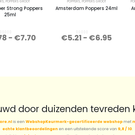
ERS
,
POPPERS GROOT
POPPERS
,
POPPERS GROOT
PO
per Strong Poppers
Amsterdam Poppers 24ml
A
25ml
78
-
€
7.70
€
5.21
-
€
6.95
0
out of 5
0
out of 5
uwd door duizenden tevreden 
ore.nl
is een
WebshopKeurmerk-gecertificeerde webshop
met
m
echte klantbeoordelingen
en een uitstekende score van
9,8 / 10
.