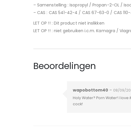
– Samenstelling : Isopropyl / Propan-2-OL / Iso
– CAS : CAS 541-42-4 / CAS 67-63-0 / CAS 110-
LET OP !! : Dit product niet inslikken
LET OP !! : niet gebruiken i.c.m. Kamagra / Via
Beoordelingen
wapobottom40
–
08/09/20
Holy Water? Porn Water! I love
cock!