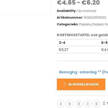
€
4.65
-
€
6.20
Availability:
Op voorraad
Artikelnummer:
6096213615630
Categorieën:
Poppers
,
Poppers G
KORTINGSSTAFFEL ook geldi
3-4
5-9
€
5.27
€
4.
Bezorging : zaterdag ** (P
IN WINKELWAGEN