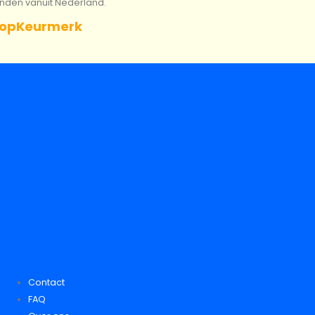
onden vanuit Nederland.
opKeurmerk
Contact
FAQ