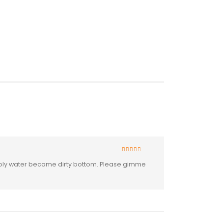
5
van 5
. Holy water became dirty bottom. Please gimme