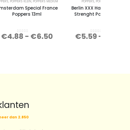
PPERS
,
POPPERS KLEIN
,
POPPERS MEDIUM
POPPERS
,
POPPERS GROOT
msterdam Special France
Berlin XXX Hardcore Super
Poppers 13ml
Strenght Poppers 25ml
€
4.88
-
€
6.50
€
5.59
-
€
7.45
0
out of 5
0
out of 5
klanten
eer dan 2.850