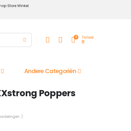
hop Store Winkel.
0
Totaal
0
Andere Categoriën
XXstrong Poppers
oordelingen. )