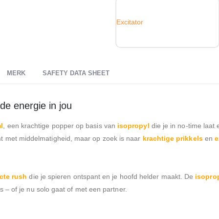
Excitator
MERK
SAFETY DATA SHEET
e energie in jou
l
, een krachtige popper op basis van
isopropyl
die je in no-time laa
t met middelmatigheid, maar op zoek is naar
krachtige prikkels
en
e
cte rush
die je spieren ontspant en je hoofd helder maakt. De
isopro
es – of je nu solo gaat of met een partner.