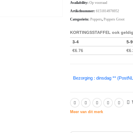
Availability:
Op voorraad
Artikelnummer:
6151814976952
Categorieën:
Poppers
,
Poppers Groot
KORTINGSSTAFFEL ook geldig 
3-4
5-9
€
6.76
€
6.
Bezorging : dinsdag ** (PostNL
Meer van dit merk