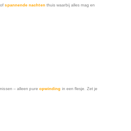
of
spannende nachten
thuis waarbij alles mag en
missen – alleen pure
opwinding
in een flesje. Zet je