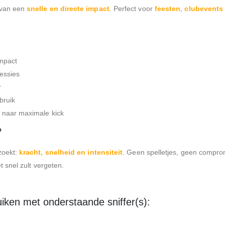
 van een
snelle en directe impact
. Perfect voor
feesten
,
clubevents
impact
sessies
r
bruik
n naar maximale kick
?
 zoekt:
kracht, snelheid en intensiteit
. Geen spelletjes, geen compro
t snel zult vergeten.
uiken met onderstaande sniffer(s):