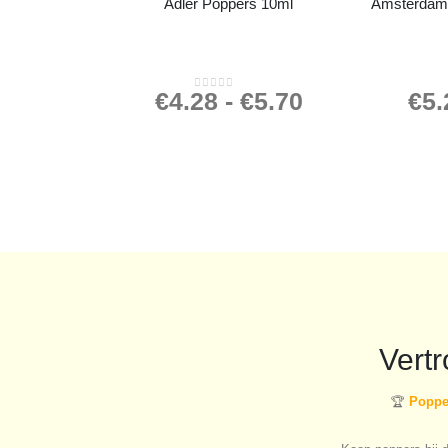
Adler Poppers 10ml
Amsterdam 
€
4.28
-
€
5.70
€
5.
0
out of 5
Vert
🏆
Popper