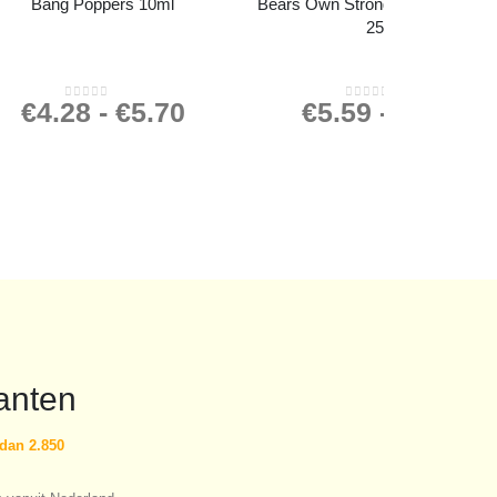
Bang Poppers 10ml
Bears Own Strong Aroma Poppe
25ml
€
4.28
-
€
5.70
€
5.59
-
€
7.45
0
out of 5
0
out of 5
anten
dan 2.850