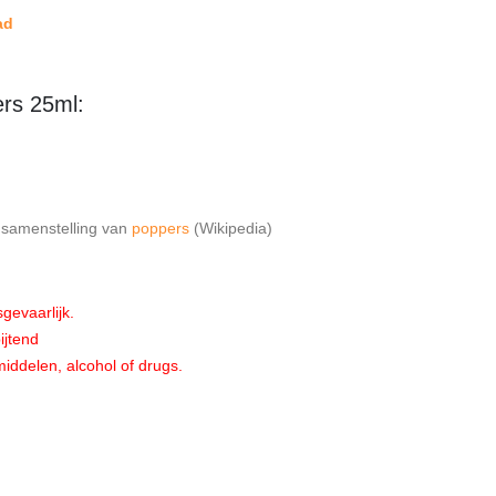
ad
ers 25ml:
e samenstelling van
poppers
(Wikipedia)
gevaarlijk.
ijtend
iddelen, alcohol of drugs.
: