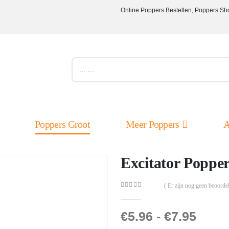
Online Poppers Bestellen, Poppers Sh
Poppers Groot
Meer Poppers
A
Excitator Poppe
( Er zijn nog geen beoordel
0
out of 5
€
5.96
-
€
7.95