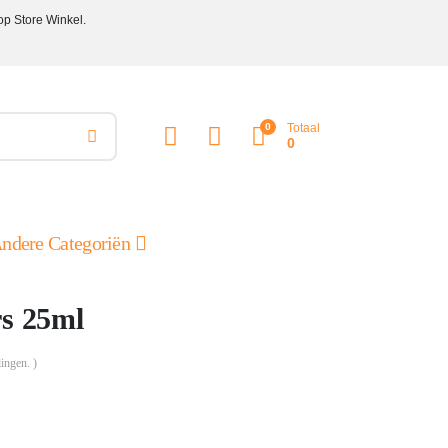
op Store Winkel.
0
Totaal
0
ndere Categoriën
rs 25ml
ingen. )