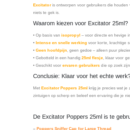
Excitator
is ontworpen voor gebruikers die houden
niets te gek is.
Waarom kiezen voor Excitator 25ml?
• Op basis van
isopropyl
– voor directe en hevige 
•
Intense en snelle werking
voor korte, krachtige 
•
Geen hoofdpijn
, geen gedoe – alleen puur plezie
• Gebotteld in een handig
25ml flesje
, klaar voor ge
• Geschikt voor
ervaren gebruikers
die op zoek zij
Conclusie: Klaar voor het echte werk
Met
Excitator Poppers 25ml
krijg je precies wat je
zintuigen op scherp en beleef een ervaring die je nie
De Excitator Poppers 25ml is te gebr
–
Poppers Sniffer Cap for Large Thread