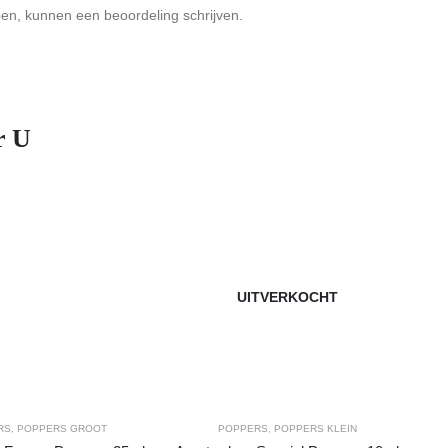
ben, kunnen een beoordeling schrijven.
r U
UITVERKOCHT
RS
,
POPPERS GROOT
POPPERS
,
POPPERS KLEIN