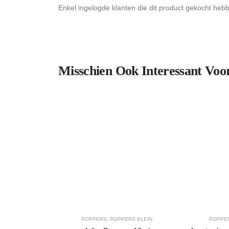
Enkel ingelogde klanten die dit product gekocht heb
Misschien Ook Interessant Voo
POPPERS
,
POPPERS KLEIN
POPPE