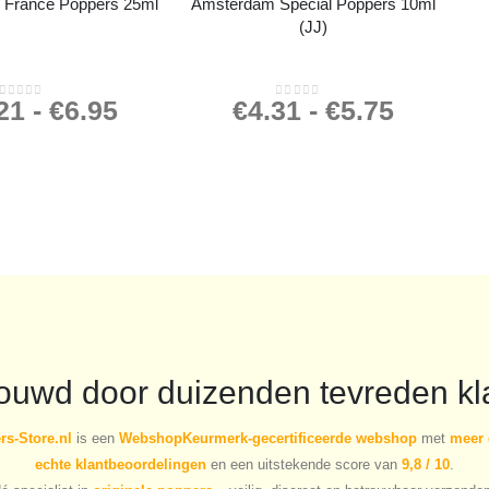
France Poppers 25ml
Amsterdam Special Poppers 10ml
(JJ)
21
-
€
6.95
€
4.31
-
€
5.75
0
out of 5
0
out of 5
rouwd door duizenden tevreden kl
s-Store.nl
is een
WebshopKeurmerk-gecertificeerde webshop
met
meer 
echte klantbeoordelingen
en een uitstekende score van
9,8 / 10
.