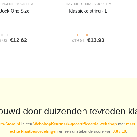
LINGERIE
,
VOOR HEM
LINGERIE
,
STRING
,
VOOR HEM
 Jock One Size
Klassieke string - L
Oorspronkelijke
Huidige
Oorspronkelijke
Huidige
€
12.62
€
13.93
8.03
€
19.91
0
out of 5
5.00
out of 5
prijs
prijs
prijs
prijs
was:
is:
was:
is:
€18.03.
€12.62.
€19.91.
€13.93.
rouwd door duizenden tevreden kl
s-Store.nl
is een
WebshopKeurmerk-gecertificeerde webshop
met
meer 
echte klantbeoordelingen
en een uitstekende score van
9,8 / 10
.