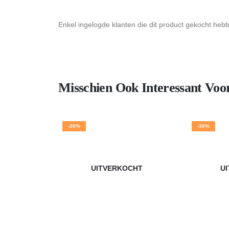
Enkel ingelogde klanten die dit product gekocht heb
Misschien Ook Interessant Voo
-30%
-30%
UITVERKOCHT
U