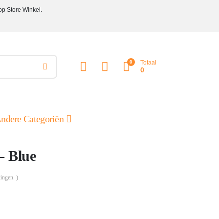
op Store Winkel.
0
Totaal
0
ndere Categoriën
– Blue
ingen. )
ke