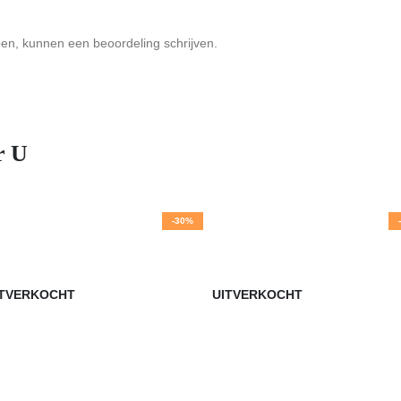
ben, kunnen een beoordeling schrijven.
r U
-30%
ITVERKOCHT
UITVERKOCHT