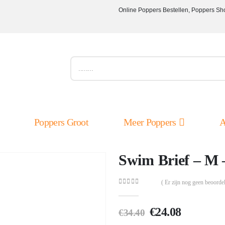
Online Poppers Bestellen, Poppers Sh
Poppers Groot
Meer Poppers
A
Swim Brief – M 
( Er zijn nog geen beoordel
0
out of 5
Oorspronkelij
Huidige
€
24.08
€
34.40
prijs
prijs