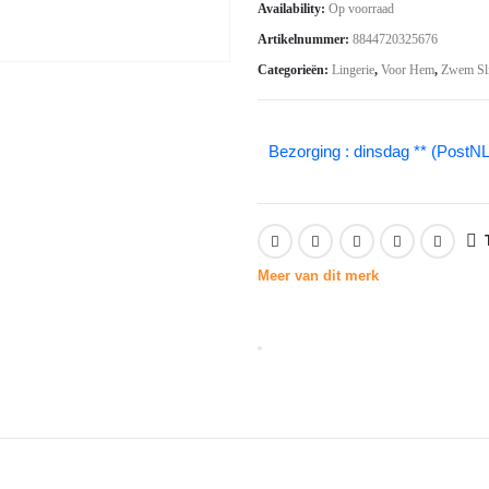
Availability:
Op voorraad
was:
is:
Artikelnummer:
8844720325676
€34.40.
€24.08.
Categorieën:
Lingerie
,
Voor Hem
,
Zwem Sli
Bezorging : dinsdag ** (PostNL
Meer van dit merk