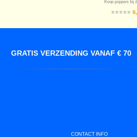
Koop poppers bij d
⭐️⭐️⭐️⭐️⭐️
9,
GRATIS VERZENDING VANAF € 70
CONTACT INFO