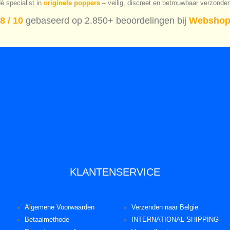
é specialist in
originele poppers
– veilig, discreet en betrouwbaar verzonde
8 / 10
gebaseerd op 2.850+ beoordelingen bij
Webshop
KLANTENSERVICE
Algemene Voorwaarden
Verzenden naar Belgie
Betaalmethode
INTERNATIONAL SHIPPING