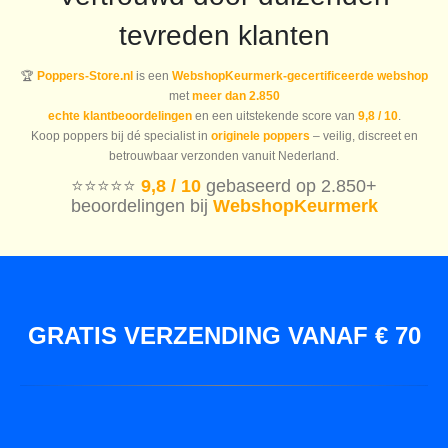
tevreden klanten
🏆
Poppers-Store.nl
is een
WebshopKeurmerk-gecertificeerde webshop
met
meer dan 2.850
echte klantbeoordelingen
en een uitstekende score van
9,8 / 10
.
Koop poppers bij dé specialist in
originele poppers
– veilig, discreet en
betrouwbaar verzonden vanuit Nederland.
⭐️⭐️⭐️⭐️⭐️
9,8 / 10
gebaseerd op 2.850+
beoordelingen bij
WebshopKeurmerk
GRATIS VERZENDING VANAF € 70