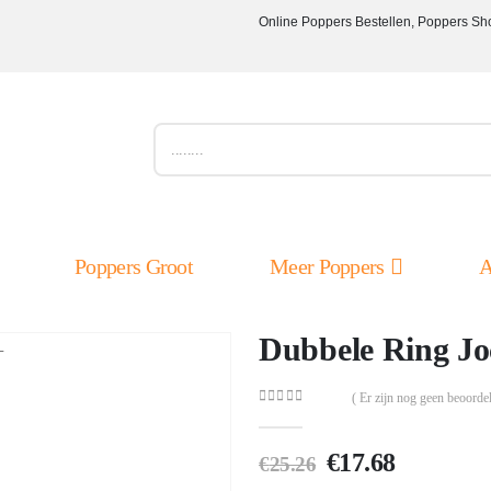
Online Poppers Bestellen, Poppers Sh
Poppers Groot
Meer Poppers
A
Dubbele Ring J
( Er zijn nog geen beoordel
0
out of 5
Oorspronkelij
Huidige
€
17.68
€
25.26
prijs
prijs