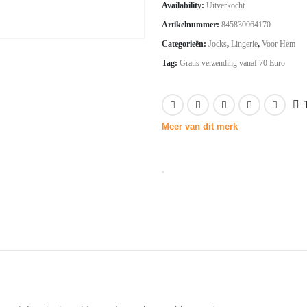
Availability:
Uitverkocht
was:
is:
Artikelnummer:
845830064170
€25.26.
€17.68.
Categorieën:
Jocks
,
Lingerie
,
Voor Hem
Tag:
Gratis verzending vanaf 70 Euro
Meer van dit merk