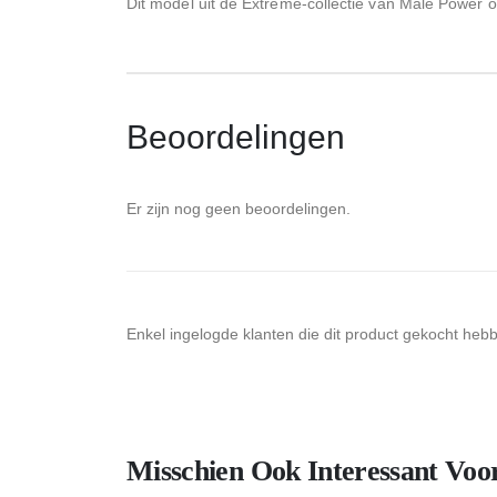
Dit model uit de Extreme-collectie van Male Power
Beoordelingen
Er zijn nog geen beoordelingen.
Enkel ingelogde klanten die dit product gekocht heb
Misschien Ook Interessant Voo