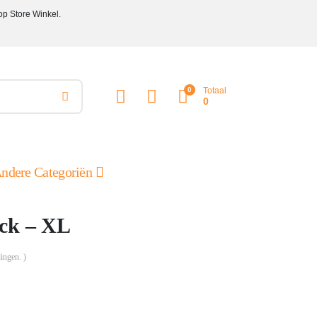
op Store Winkel.
0
Totaal
0
ndere Categoriën
ock – XL
ingen. )
ke