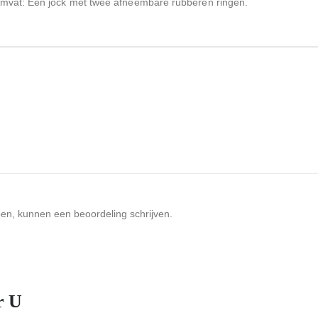
 omvat: Een jock met twee afneembare rubberen ringen.
ben, kunnen een beoordeling schrijven.
r U