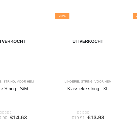
-30%
ITVERKOCHT
UITVERKOCHT
E
,
STRING
,
VOOR HEM
LINGERIE
,
STRING
,
VOOR HEM
e String - S/M
Klassieke string - XL
Oorspronkelijke
Huidige
Oorspronkelijke
Huidige
€
14.63
€
13.93
0.90
€
19.91
0
out of 5
0
out of 5
prijs
prijs
prijs
prijs
was:
is:
was:
is:
€20.90.
€14.63.
€19.91.
€13.93.