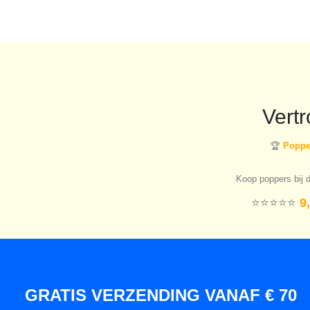
Vert
🏆
Popper
Koop poppers bij d
⭐️⭐️⭐️⭐️⭐️
9,
GRATIS VERZENDING VANAF € 70