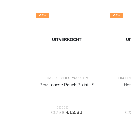
-30%
-30%
UITVERKOCHT
U
LINGERIE
,
SLIPS
,
VOOR HEM
LINGERI
Braziliaanse Pouch Bikini - S
Hos
Oorspronkelijke
Huidige
€
12.31
€
17.59
€
2
0
out of 5
prijs
prijs
was:
is:
€17.59.
€12.31.