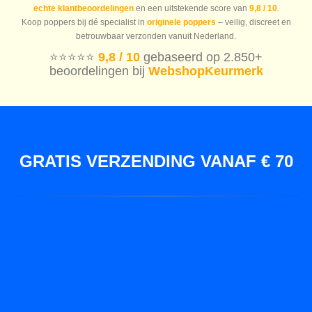
echte klantbeoordelingen
en een uitstekende score van
9,8 / 10
.
Koop poppers bij dé specialist in
originele poppers
– veilig, discreet en
betrouwbaar verzonden vanuit Nederland.
⭐️⭐️⭐️⭐️⭐️
9,8 / 10
gebaseerd op 2.850+
beoordelingen bij
WebshopKeurmerk
GRATIS VERZENDING VANAF € 70