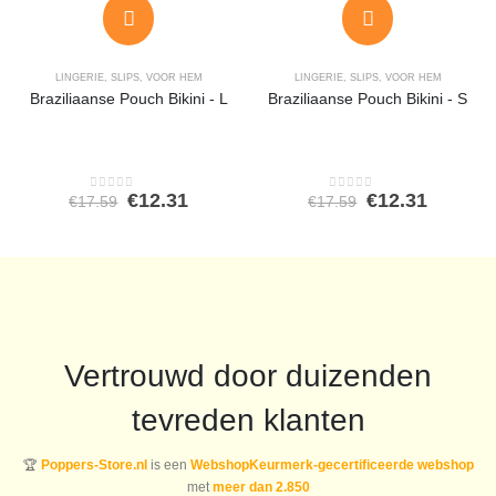
LINGERIE
,
SLIPS
,
VOOR HEM
LINGERIE
,
SLIPS
,
VOOR HEM
Braziliaanse Pouch Bikini - L
Braziliaanse Pouch Bikini - S
Oorspronkelijke
Huidige
Oorspronkeli
Huidig
€
12.31
€
12.31
€
17.59
€
17.59
0
out of 5
0
out of 5
prijs
prijs
prijs
prijs
was:
is:
was:
is:
€17.59.
€12.31.
€17.59.
€12.31.
Vertrouwd door duizenden
tevreden klanten
🏆
Poppers-Store.nl
is een
WebshopKeurmerk-gecertificeerde webshop
met
meer dan 2.850