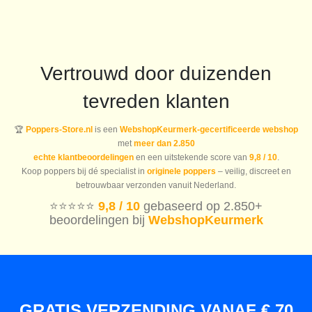
Vertrouwd door duizenden
tevreden klanten
🏆
Poppers-Store.nl
is een
WebshopKeurmerk-gecertificeerde webshop
met
meer dan 2.850
echte klantbeoordelingen
en een uitstekende score van
9,8 / 10
.
Koop poppers bij dé specialist in
originele poppers
– veilig, discreet en
betrouwbaar verzonden vanuit Nederland.
⭐️⭐️⭐️⭐️⭐️
9,8 / 10
gebaseerd op 2.850+
beoordelingen bij
WebshopKeurmerk
GRATIS VERZENDING VANAF € 70