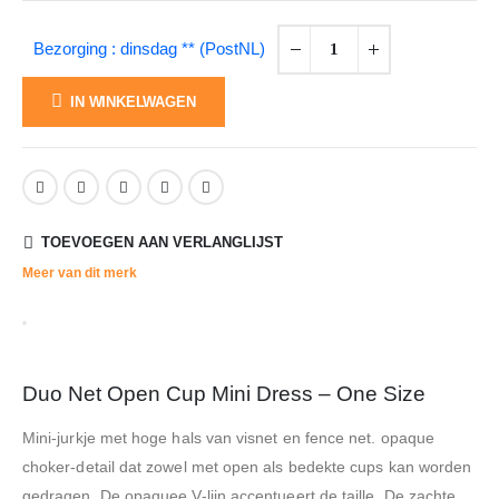
Bezorging : dinsdag ** (PostNL)
IN WINKELWAGEN
TOEVOEGEN AAN VERLANGLIJST
Meer van dit merk
Duo Net Open Cup Mini Dress – One Size
Mini-jurkje met hoge hals van visnet en fence net. opaque
choker-detail dat zowel met open als bedekte cups kan worden
gedragen. De opaquee V-lijn accentueert de taille. De zachte,