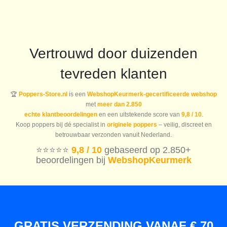
Vertrouwd door duizenden
tevreden klanten
🏆
Poppers-Store.nl
is een
WebshopKeurmerk-gecertificeerde webshop
met
meer dan 2.850
echte klantbeoordelingen
en een uitstekende score van
9,8 / 10
.
Koop poppers bij dé specialist in
originele poppers
– veilig, discreet en
betrouwbaar verzonden vanuit Nederland.
⭐️⭐️⭐️⭐️⭐️
9,8 / 10
gebaseerd op 2.850+
beoordelingen bij
WebshopKeurmerk
GRATIS VERZENDING VANAF € 70