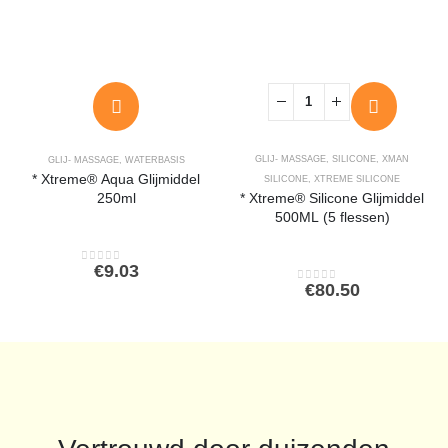
GLIJ- MASSAGE
,
SILICONE
,
XMAN
GLIJ- MASSAGE
,
WATERBASIS
* Xtreme® Aqua Glijmiddel
SILICONE
,
XTREME SILICONE
250ml
* Xtreme® Silicone Glijmiddel
500ML (5 flessen)
€
9.03
0
out of 5
€
80.50
0
out of 5