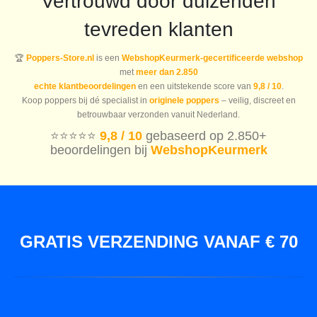
Vertrouwd door duizenden
tevreden klanten
🏆
Poppers-Store.nl
is een
WebshopKeurmerk-gecertificeerde webshop
met
meer dan 2.850
echte klantbeoordelingen
en een uitstekende score van
9,8 / 10
.
Koop poppers bij dé specialist in
originele poppers
– veilig, discreet en
betrouwbaar verzonden vanuit Nederland.
⭐️⭐️⭐️⭐️⭐️
9,8 / 10
gebaseerd op 2.850+
beoordelingen bij
WebshopKeurmerk
GRATIS VERZENDING VANAF € 70