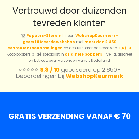
Vertrouwd door duizenden
tevreden klanten
🏆
Poppers-Store.nl
is een
WebshopKeurmerk-
gecertificeerde webshop
met
meer dan 2.850
echte klantbeoordelingen
en een uitstekende score van
9,8 / 10
.
Koop poppers bij dé specialist in
originele poppers
– veilig, discreet
en betrouwbaar verzonden vanuit Nederland.
⭐️⭐️⭐️⭐️⭐️
9,8 / 10
gebaseerd op 2.850+
beoordelingen bij
WebshopKeurmerk
GRATIS VERZENDING VANAF € 70