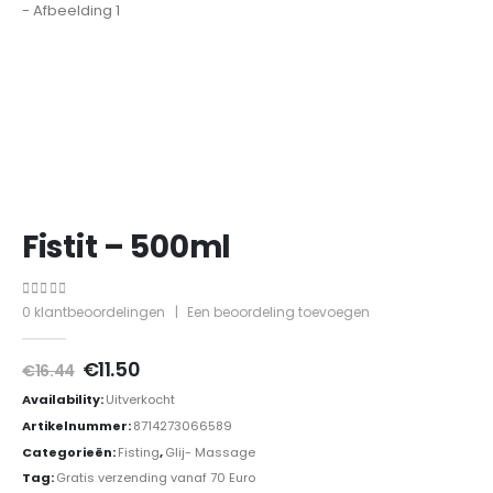
Fistit – 500ml
0
out of 5
0
klantbeoordelingen
|
Een beoordeling toevoegen
Oorspronkelijke
Huidige
€
11.50
€
16.44
prijs
prijs
Availability:
Uitverkocht
was:
is:
€16.44.
€11.50.
Artikelnummer:
8714273066589
Categorieën:
Fisting
,
Glij- Massage
Tag:
Gratis verzending vanaf 70 Euro