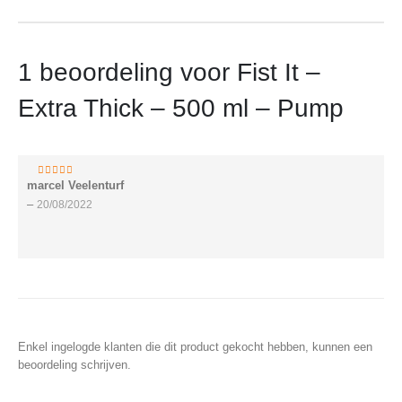
1 beoordeling voor
Fist It –
Extra Thick – 500 ml – Pump
marcel Veelenturf
5
van 5
–
20/08/2022
Enkel ingelogde klanten die dit product gekocht hebben, kunnen een
beoordeling schrijven.