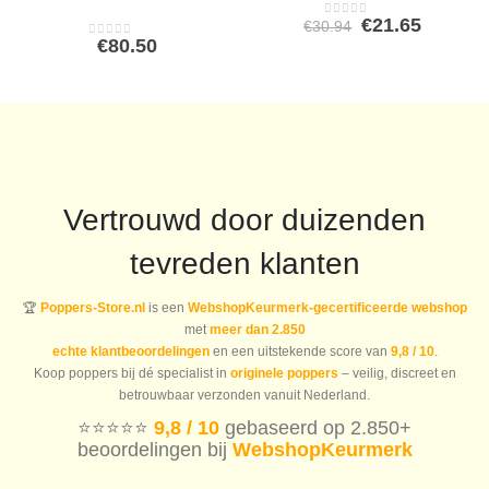
Oorspronkeli
Huidig
€
21.65
€
30.94
0
out of 5
prijs
prijs
€
80.50
0
out of 5
was:
is:
€30.94.
€21.65.
Vertrouwd door duizenden
tevreden klanten
🏆
Poppers-Store.nl
is een
WebshopKeurmerk-gecertificeerde webshop
met
meer dan 2.850
echte klantbeoordelingen
en een uitstekende score van
9,8 / 10
.
Koop poppers bij dé specialist in
originele poppers
– veilig, discreet en
betrouwbaar verzonden vanuit Nederland.
⭐️⭐️⭐️⭐️⭐️
9,8 / 10
gebaseerd op 2.850+
beoordelingen bij
WebshopKeurmerk