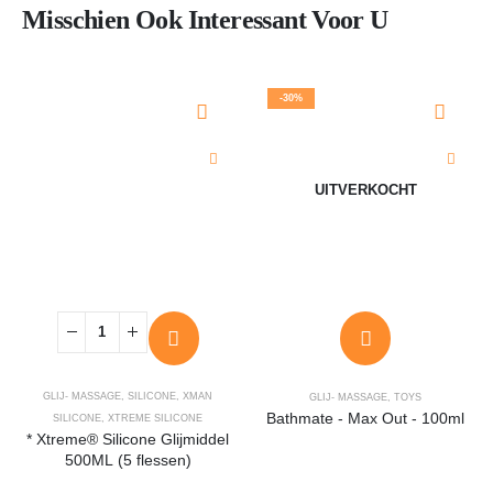
Misschien Ook Interessant Voor U
-30%
UITVERKOCHT
GLIJ- MASSAGE
,
SILICONE
,
XMAN
GLIJ- MASSAGE
,
TOYS
Bathmate - Max Out - 100ml
SILICONE
,
XTREME SILICONE
* Xtreme® Silicone Glijmiddel
500ML (5 flessen)