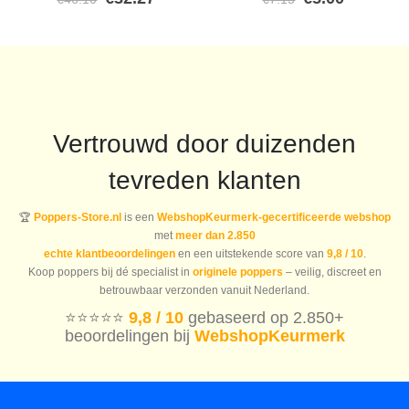
prijs
prijs
prijs
prijs
was:
is:
was:
is:
€46.10.
€32.27.
€7.15.
€5.00.
Vertrouwd door duizenden
tevreden klanten
🏆
Poppers-Store.nl
is een
WebshopKeurmerk-gecertificeerde webshop
met
meer dan 2.850
echte klantbeoordelingen
en een uitstekende score van
9,8 / 10
.
Koop poppers bij dé specialist in
originele poppers
– veilig, discreet en
betrouwbaar verzonden vanuit Nederland.
⭐️⭐️⭐️⭐️⭐️
9,8 / 10
gebaseerd op 2.850+
beoordelingen bij
WebshopKeurmerk