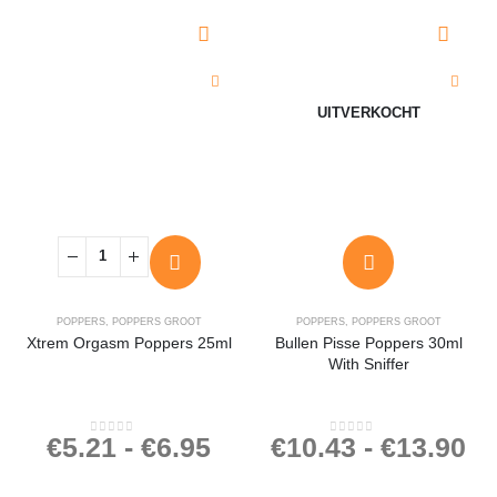
UITVERKOCHT
POPPERS
,
POPPERS GROOT
POPPERS
,
POPPERS GROOT
Xtrem Orgasm Poppers 25ml
Bullen Pisse Poppers 30ml
With Sniffer
€
5.21
-
€
6.95
€
10.43
-
€
13.90
0
out of 5
0
out of 5