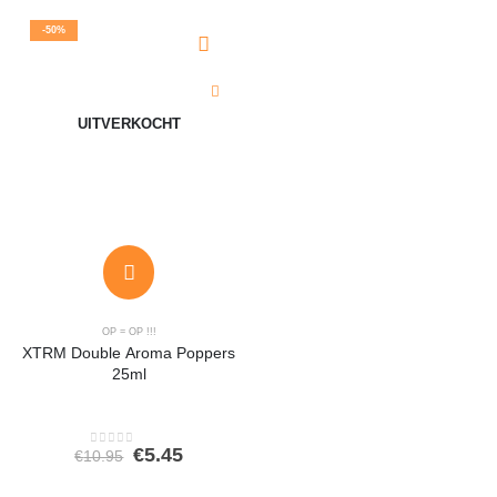
-50%
UITVERKOCHT
OP = OP !!!
XTRM Double Aroma Poppers
25ml
Oorspronkelijke
Huidige
€
5.45
€
10.95
0
out of 5
prijs
prijs
was:
is: