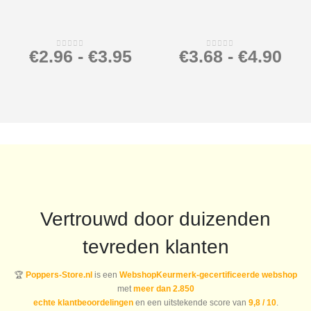
€
2.96
-
€
3.95
€
3.68
-
€
4.90
0
out of 5
0
out of 5
Vertrouwd door duizenden
tevreden klanten
🏆
Poppers-Store.nl
is een
WebshopKeurmerk-gecertificeerde webshop
met
meer dan 2.850
echte klantbeoordelingen
en een uitstekende score van
9,8 / 10
.