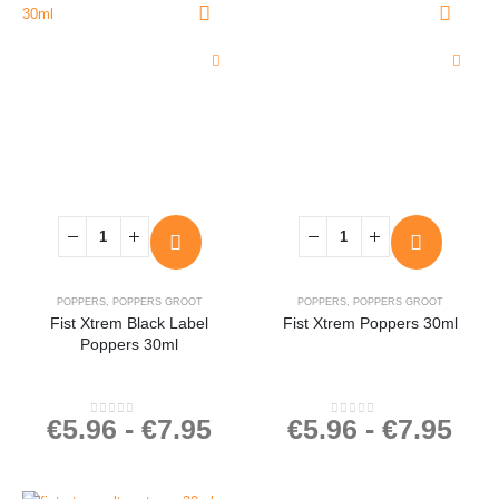
POPPERS
,
POPPERS GROOT
POPPERS
,
POPPERS GROOT
Fist Xtrem Black Label
Fist Xtrem Poppers 30ml
Poppers 30ml
€
5.96
-
€
7.95
€
5.96
-
€
7.95
0
out of 5
0
out of 5