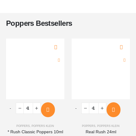
€10.95.
€5.45.
Poppers Bestsellers
-
+
-
+
POPPERS
,
POPPERS KLEIN
POPPERS
,
POPPERS KLEIN
* Rush Classic Poppers 10ml
Real Rush 24ml