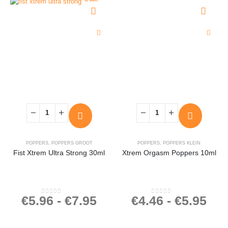
POPPERS
,
POPPERS GROOT
POPPERS
,
POPPERS KLEIN
Fist Xtrem Ultra Strong 30ml
Xtrem Orgasm Poppers 10ml
€
5.96
-
€
7.95
€
4.46
-
€
5.95
0
out of 5
0
out of 5