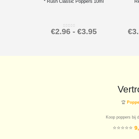
* Rush Classic Poppers 10ml
R
€
2.96
-
€
3.95
€
3
0
out of 5
Vert
🏆
Popper
Koop poppers bij d
⭐️⭐️⭐️⭐️⭐️
9,