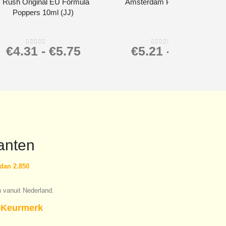
* Rush Original EU Formula
Amsterdam Poppers 24ml
Poppers 10ml (JJ)
€
4.31
-
€
5.75
€
5.21
-
€
6.95
0
out of 5
0
out of 5
anten
dan 2.850
n vanuit Nederland.
Keurmerk