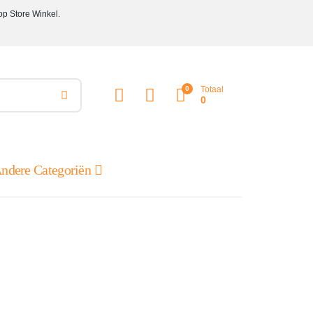
op Store Winkel.
0
Totaal
0
ndere Categoriën