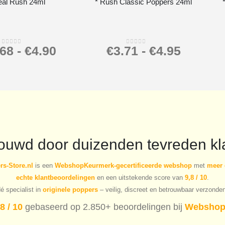
eal Rush 24ml
* Rush Classic Poppers 24ml
.68
-
€
4.90
€
3.71
-
€
4.95
0
out of 5
0
out of 5
rouwd door duizenden tevreden kl
s-Store.nl
is een
WebshopKeurmerk-gecertificeerde webshop
met
meer 
echte klantbeoordelingen
en een uitstekende score van
9,8 / 10
.
é specialist in
originele poppers
– veilig, discreet en betrouwbaar verzonde
8 / 10
gebaseerd op 2.850+ beoordelingen bij
Webshop