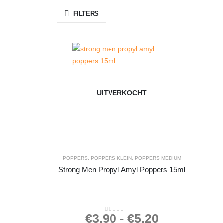
FILTERS
UITVERKOCHT
POPPERS
,
POPPERS KLEIN
,
POPPERS MEDIUM
Strong Men Propyl Amyl Poppers 15ml
€
3.90
-
€
5.20
0
out of 5