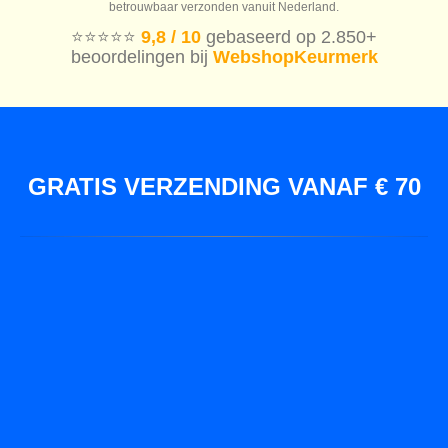
betrouwbaar verzonden vanuit Nederland.
⭐️⭐️⭐️⭐️⭐️
9,8 / 10
gebaseerd op 2.850+
beoordelingen bij
WebshopKeurmerk
GRATIS VERZENDING VANAF € 70