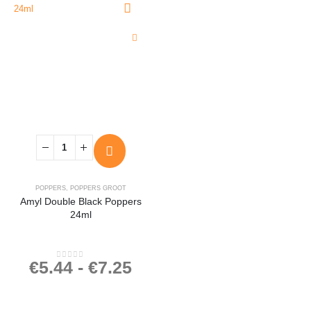
POPPERS
,
POPPERS GROOT
Amyl Double Black Poppers
24ml
€
5.44
-
€
7.25
0
out of 5