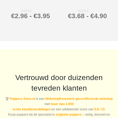
€
2.96
-
€
3.95
€
3.68
-
€
4.90
0
out of 5
0
out of 5
Vertrouwd door duizenden
tevreden klanten
🏆
Poppers-Store.nl
is een
WebshopKeurmerk-gecertificeerde webshop
met
meer dan 2.850
echte klantbeoordelingen
en een uitstekende score van
9,8 / 10
.
Koop poppers bij dé specialist in
originele poppers
– veilig, discreet en