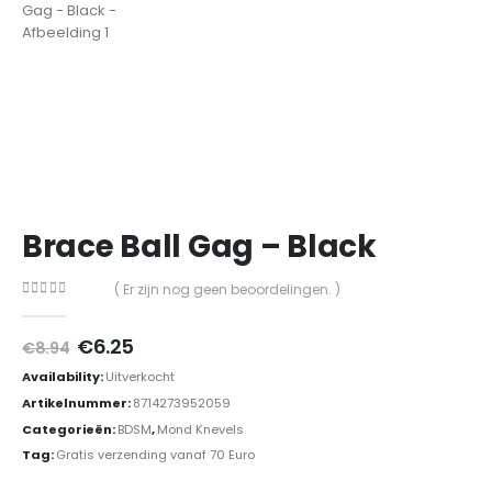
Brace Ball Gag – Black
( Er zijn nog geen beoordelingen. )
0
out of 5
Oorspronkelijke
Huidige
€
6.25
€
8.94
prijs
prijs
Availability:
Uitverkocht
was:
is:
€8.94.
€6.25.
Artikelnummer:
8714273952059
Categorieën:
BDSM
,
Mond Knevels
Tag:
Gratis verzending vanaf 70 Euro