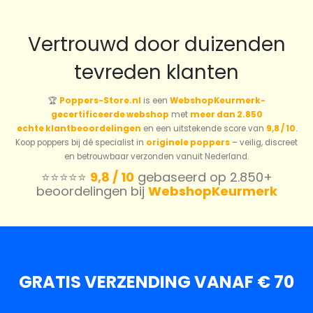
Vertrouwd door duizenden
tevreden klanten
🏆
Poppers-Store.nl
is een
WebshopKeurmerk-
gecertificeerde webshop
met
meer dan 2.850
echte klantbeoordelingen
en een uitstekende score van
9,8 / 10
.
Koop poppers bij dé specialist in
originele poppers
– veilig, discreet
en betrouwbaar verzonden vanuit Nederland.
⭐️⭐️⭐️⭐️⭐️
9,8 / 10
gebaseerd op 2.850+
beoordelingen bij
WebshopKeurmerk
GRATIS VERZENDING VANAF € 70