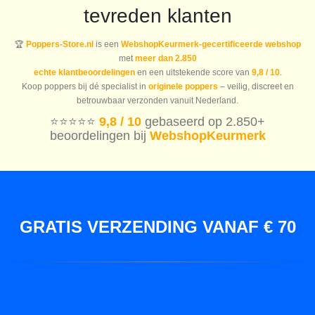
tevreden klanten
🏆
Poppers-Store.nl
is een
WebshopKeurmerk-gecertificeerde webshop
met
meer dan 2.850
echte klantbeoordelingen
en een uitstekende score van
9,8 / 10
.
Koop poppers bij dé specialist in
originele poppers
– veilig, discreet en
betrouwbaar verzonden vanuit Nederland.
⭐️⭐️⭐️⭐️⭐️
9,8 / 10
gebaseerd op 2.850+
beoordelingen bij
WebshopKeurmerk
GRATIS VERZENDING VANAF € 70