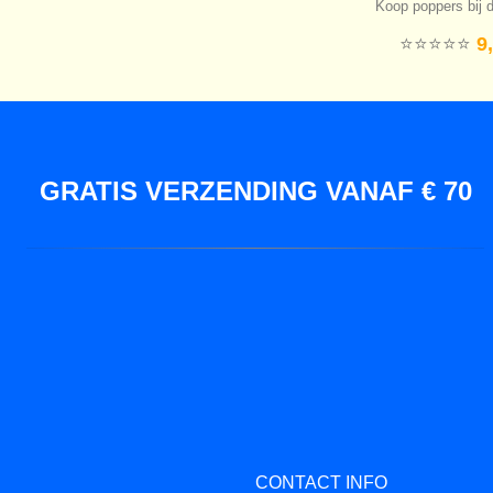
Koop poppers bij d
⭐️⭐️⭐️⭐️⭐️
9,
GRATIS VERZENDING VANAF € 70
CONTACT INFO