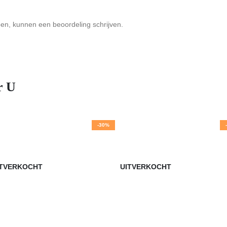
ben, kunnen een beoordeling schrijven.
r U
-30%
ITVERKOCHT
UITVERKOCHT