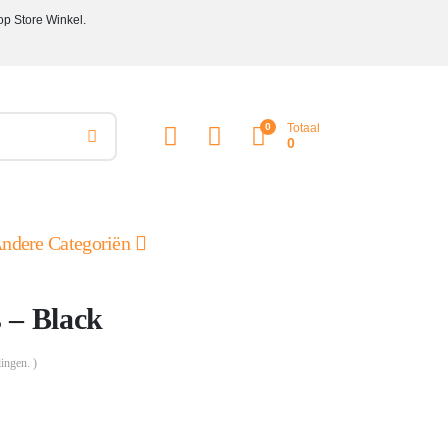
op Store Winkel.
0
Totaal
0
ndere Categoriën
 – Black
ingen. )
e