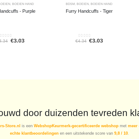
BOEIEN
,
BOEIEN HAND
BDSM
,
BOEIEN
,
BOEIEN HAND
Handcuffs - Purple
Furry Handcuffs - Tiger
Oorspronkelijke
Huidige
Oorspronkelijke
Huidige
€
3.03
€
3.03
4.34
€
4.34
0
out of 5
0
out of 5
prijs
prijs
prijs
prijs
was:
is:
was:
is:
€4.34.
€3.03.
€4.34.
€3.03.
rouwd door duizenden tevreden kl
s-Store.nl
is een
WebshopKeurmerk-gecertificeerde webshop
met
meer 
echte klantbeoordelingen
en een uitstekende score van
9,8 / 10
.