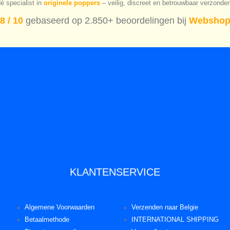
é specialist in
originele poppers
– veilig, discreet en betrouwbaar verzonde
8 / 10
gebaseerd op 2.850+ beoordelingen bij
Webshop
KLANTENSERVICE
Algemene Voorwaarden
Verzenden naar Belgie
Betaalmethode
INTERNATIONAL SHIPPING