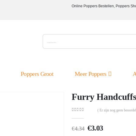
Online Poppers Bestellen, Poppers Sh
Poppers Groot
Meer Poppers
A
Furry Handcuffs
( Er zijn nog geen beoordel
0
out of 5
Oorspronkelijk
Huidige
€
3.03
€
4.34
prijs
prijs