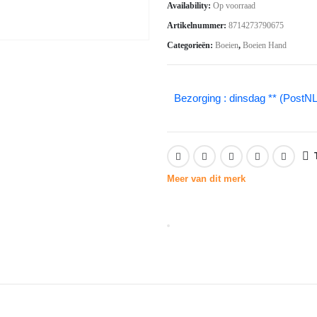
Availability:
Op voorraad
was:
is:
Artikelnummer:
8714273790675
€4.34.
€3.03.
Categorieën:
Boeien
,
Boeien Hand
Bezorging : dinsdag ** (PostNL
Meer van dit merk