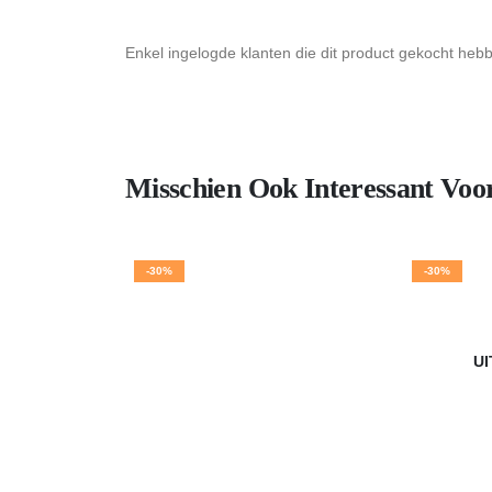
Enkel ingelogde klanten die dit product gekocht heb
Misschien Ook Interessant Voo
-30%
-30%
U