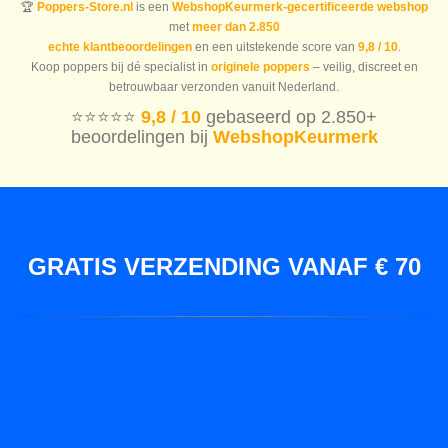
🏆
Poppers-Store.nl
is een
WebshopKeurmerk-gecertificeerde webshop
met
meer dan 2.850
echte klantbeoordelingen
en een uitstekende score van
9,8 / 10
.
Koop poppers bij dé specialist in
originele poppers
– veilig, discreet en
betrouwbaar verzonden vanuit Nederland.
⭐️⭐️⭐️⭐️⭐️
9,8 / 10
gebaseerd op 2.850+
beoordelingen bij
WebshopKeurmerk
GRATIS VERZENDING VANAF € 70