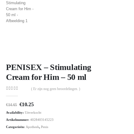
PENISEX – Stimulating
Cream for Him – 50 ml
( Er zijn nog geen beoordelingen. )
0
out of 5
Oorspronkelijke
Huidige
€
10.25
€
14.65
prijs
prijs
Availability:
Uitverkocht
was:
is:
€14.65.
€10.25.
Artikelnummer:
4028403145223
Categorieën:
Apotheek
,
Penis