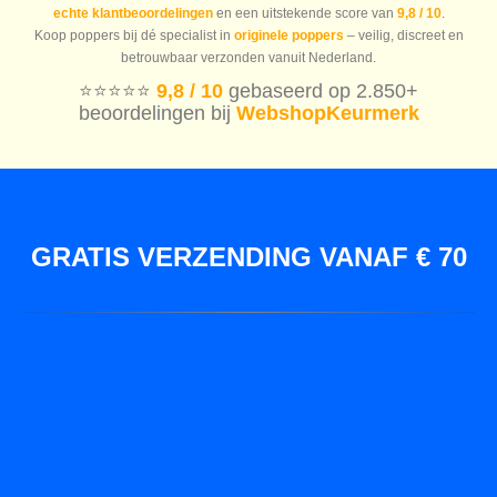
echte klantbeoordelingen
en een uitstekende score van
9,8 / 10
.
Koop poppers bij dé specialist in
originele poppers
– veilig, discreet en
betrouwbaar verzonden vanuit Nederland.
⭐️⭐️⭐️⭐️⭐️
9,8 / 10
gebaseerd op 2.850+
beoordelingen bij
WebshopKeurmerk
GRATIS VERZENDING VANAF € 70