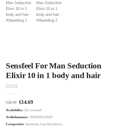
Sensfeel For Man Seduction
Elixir 10 in 1 body and hair
0
out of 5
Oorspronkelijke
Huidige
€
14.69
€
20.99
prijs
prijs
Availability:
Op voorraad
was:
is:
€20.99.
€14.69.
Artikelnummer:
5600298351829
Categorieën:
Apotheek
,
Lust Opwekkers