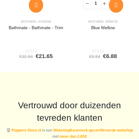
APOTHEEK
,
HYGIENE
APOTHEEK
,
EREKTIE
Bathmate - Bathmate - Trim
Blue Mellow
Oorspronkelijke
Huidige
Oorspronkeli
Huidige
€
21.65
€
6.88
€
30.94
€
9.84
0
out of 5
0
out of 5
prijs
prijs
prijs
prijs
was:
is:
was:
is:
€30.94.
€21.65.
€9.84.
€6.88.
Vertrouwd door duizenden
tevreden klanten
🏆
Poppers-Store.nl
is een
WebshopKeurmerk-gecertificeerde webshop
met
meer dan 2.850