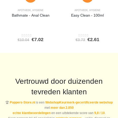
APOTHEEK
,
HYGIENE
APOTHEEK
,
HYGIENE
Bathmate - Anal Clean
Easy Clean - 100ml
Oorspronkelijke
Huidige
Oorspronkeli
Huidige
€
7.02
€
2.61
€
10.04
€
3.73
0
out of 5
0
out of 5
prijs
prijs
prijs
prijs
was:
is:
was:
is:
€10.04.
€7.02.
€3.73.
€2.61.
Vertrouwd door duizenden
tevreden klanten
🏆
Poppers-Store.nl
is een
WebshopKeurmerk-gecertificeerde webshop
met
meer dan 2.850
echte klantbeoordelingen
en een uitstekende score van
9,8 / 10
.