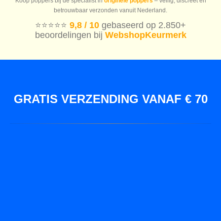
Koop poppers bij dé specialist in
originele poppers
– veilig, discreet en
betrouwbaar verzonden vanuit Nederland.
⭐️⭐️⭐️⭐️⭐️
9,8 / 10
gebaseerd op 2.850+
beoordelingen bij
WebshopKeurmerk
GRATIS VERZENDING VANAF € 70