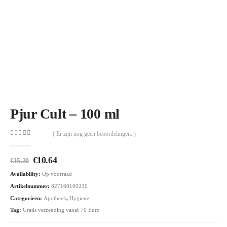
Pjur Cult – 100 ml
( Er zijn nog geen beoordelingen. )
0
out of 5
Oorspronkelijke
Huidige
€
10.64
€
15.20
prijs
prijs
Availability:
Op voorraad
was:
is:
€15.20.
€10.64.
Artikelnummer:
827160100230
Categorieën:
Apotheek
,
Hygiene
Tag:
Gratis verzending vanaf 70 Euro