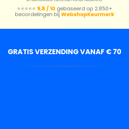
⭐️⭐️⭐️⭐️⭐️
9,8 / 10
gebaseerd op 2.850+
beoordelingen bij
WebshopKeurmerk
GRATIS VERZENDING VANAF € 70