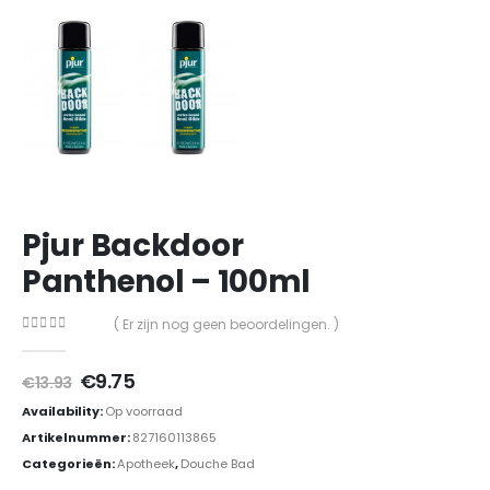
Pjur Backdoor
Panthenol – 100ml
( Er zijn nog geen beoordelingen. )
0
out of 5
Oorspronkelijke
Huidige
€
9.75
€
13.93
prijs
prijs
Availability:
Op voorraad
was:
is:
€13.93.
€9.75.
Artikelnummer:
827160113865
Categorieën:
Apotheek
,
Douche Bad