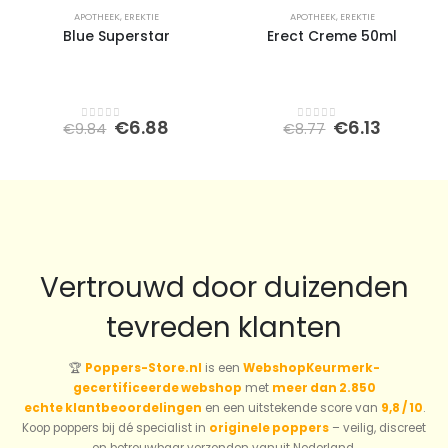
APOTHEEK
,
EREKTIE
APOTHEEK
,
EREKTIE
Blue Superstar
Erect Creme 50ml
Oorspronkelijke
Huidige
Oorspronkeli
Huidig
€
6.88
€
6.13
€
9.84
€
8.77
0
out of 5
0
out of 5
prijs
prijs
prijs
prijs
was:
is:
was:
is:
€9.84.
€6.88.
€8.77.
€6.13.
Vertrouwd door duizenden
tevreden klanten
🏆
Poppers-Store.nl
is een
WebshopKeurmerk-
gecertificeerde webshop
met
meer dan 2.850
echte klantbeoordelingen
en een uitstekende score van
9,8 / 10
.
Koop poppers bij dé specialist in
originele poppers
– veilig, discreet
en betrouwbaar verzonden vanuit Nederland.