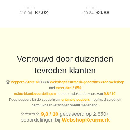
Oorspronkelijke
Huidige
Oorspronkeli
Huidige
€
7.02
€
6.88
€
10.04
€
9.84
0
out of 5
0
out of 5
prijs
prijs
prijs
prijs
was:
is:
was:
is:
€10.04.
€7.02.
€9.84.
€6.88.
Vertrouwd door duizenden
tevreden klanten
🏆
Poppers-Store.nl
is een
WebshopKeurmerk-gecertificeerde webshop
met
meer dan 2.850
echte klantbeoordelingen
en een uitstekende score van
9,8 / 10
.
Koop poppers bij dé specialist in
originele poppers
– veilig, discreet en
betrouwbaar verzonden vanuit Nederland.
⭐️⭐️⭐️⭐️⭐️
9,8 / 10
gebaseerd op 2.850+
beoordelingen bij
WebshopKeurmerk