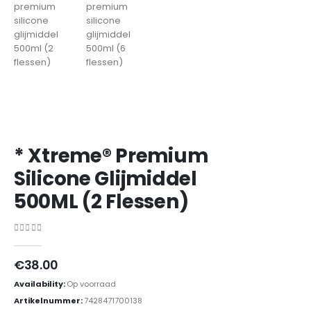
* Xtreme® Premium
Silicone Glijmiddel
500ML (2 Flessen)
0
out of 5
€
38.00
Availability:
Op voorraad
Artikelnummer:
7428471700138