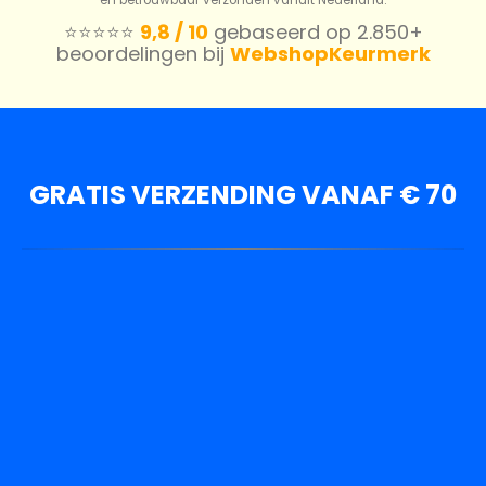
en betrouwbaar verzonden vanuit Nederland.
⭐️⭐️⭐️⭐️⭐️
9,8 / 10
gebaseerd op 2.850+
beoordelingen bij
WebshopKeurmerk
GRATIS VERZENDING VANAF € 70