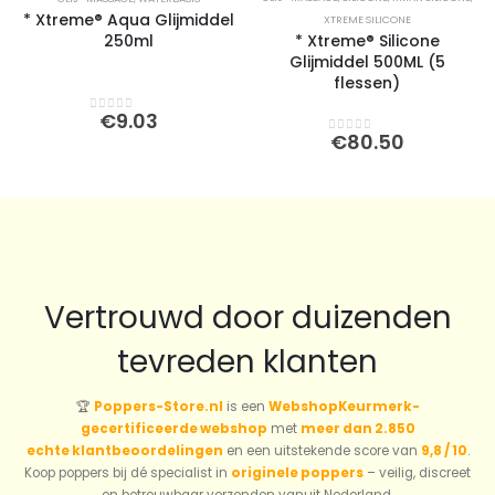
* Xtreme® Aqua Glijmiddel
XTREME SILICONE
250ml
* Xtreme® Silicone
Glijmiddel 500ML (5
flessen)
€
9.03
0
out of 5
€
80.50
0
out of 5
Vertrouwd door duizenden
tevreden klanten
🏆
Poppers-Store.nl
is een
WebshopKeurmerk-
gecertificeerde webshop
met
meer dan 2.850
echte klantbeoordelingen
en een uitstekende score van
9,8 / 10
.
Koop poppers bij dé specialist in
originele poppers
– veilig, discreet