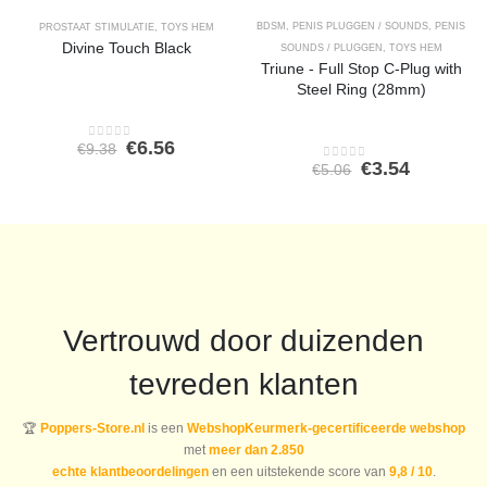
BDSM
,
PENIS PLUGGEN / SOUNDS
,
PENIS
PROSTAAT STIMULATIE
,
TOYS HEM
Divine Touch Black
SOUNDS / PLUGGEN
,
TOYS HEM
Triune - Full Stop C-Plug with
Steel Ring (28mm)
Oorspronkelijke
Huidige
€
6.56
€
9.38
0
out of 5
prijs
prijs
Oorspronkeli
Huidige
€
3.54
€
5.06
0
out of 5
was:
is:
prijs
prijs
€9.38.
€6.56.
was:
is:
€5.06.
€3.54.
Vertrouwd door duizenden
tevreden klanten
🏆
Poppers-Store.nl
is een
WebshopKeurmerk-gecertificeerde webshop
met
meer dan 2.850
echte klantbeoordelingen
en een uitstekende score van
9,8 / 10
.