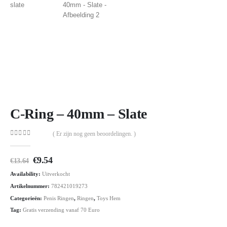
C-Ring – 40mm – Slate
( Er zijn nog geen beoordelingen. )
0
out of 5
Oorspronkelijke
Huidige
€
9.54
€
13.64
prijs
prijs
Availability:
Uitverkocht
was:
is:
€13.64.
€9.54.
Artikelnummer:
782421019273
Categorieën:
Penis Ringen
,
Ringen
,
Toys Hem
Tag:
Gratis verzending vanaf 70 Euro