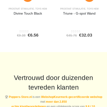
PROSTAAT STIMULATIE
,
TOYS HEM
PROSTAAT STIMULATIE
,
TOYS HEM
Divine Touch Black
Triune - G-spot Wand
Oorspronkelijke
Huidige
Oorspronkeli
Huidig
€
6.56
€
32.03
€
9.38
€
45.76
0
out of 5
0
out of 5
prijs
prijs
prijs
prijs
was:
is:
was:
is:
€9.38.
€6.56.
€45.76.
€32.03.
Vertrouwd door duizenden
tevreden klanten
🏆
Poppers-Store.nl
is een
WebshopKeurmerk-gecertificeerde webshop
met
meer dan 2.850
echte klantbeoordelingen
en een uitstekende score van
9,8 / 10
.