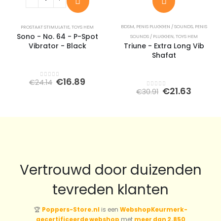
BDSM
,
PENIS PLUGGEN / SOUNDS
,
PENIS
PROSTAAT STIMULATIE
,
TOYS HEM
Sono - No. 64 - P-Spot
SOUNDS / PLUGGEN
,
TOYS HEM
Vibrator - Black
Triune - Extra Long Vib
Shafat
Oorspronkelijke
Huidige
€
16.89
€
24.14
0
out of 5
prijs
prijs
Oorspronkeli
Huidi
€
21.63
€
30.91
0
out of 5
was:
is:
prijs
prijs
€24.14.
€16.89.
was:
is:
€30.91.
€21.63
Vertrouwd door duizenden
tevreden klanten
🏆
Poppers-Store.nl
is een
WebshopKeurmerk-
gecertificeerde webshop
met
meer dan 2.850