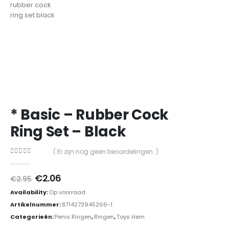
* Basic – Rubber Cock
Ring Set – Black
( Er zijn nog geen beoordelingen. )
0
out of 5
Oorspronkelijke
Huidige
€
2.06
€
2.95
prijs
prijs
Availability:
Op voorraad
was:
is:
€2.95.
€2.06.
Artikelnummer:
8714273945266-1
Categorieën:
Penis Ringen
,
Ringen
,
Toys Hem