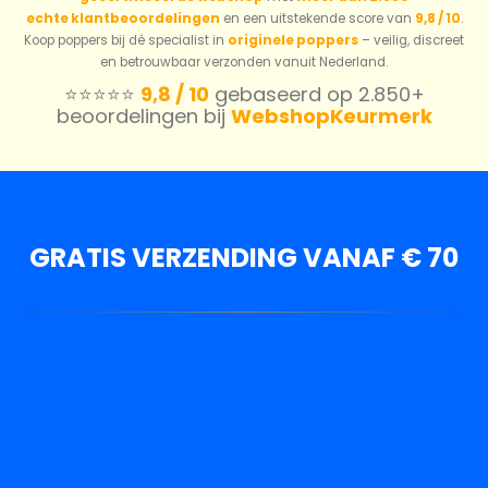
echte klantbeoordelingen
en een uitstekende score van
9,8 / 10
.
Koop poppers bij dé specialist in
originele poppers
– veilig, discreet
en betrouwbaar verzonden vanuit Nederland.
⭐️⭐️⭐️⭐️⭐️
9,8 / 10
gebaseerd op 2.850+
beoordelingen bij
WebshopKeurmerk
GRATIS VERZENDING VANAF € 70