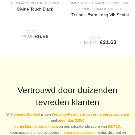
BDSM
,
PENIS PLUGGEN / SOUNDS
,
PENIS
PROSTAAT STIMULATIE
,
TOYS HEM
Divine Touch Black
SOUNDS / PLUGGEN
,
TOYS HEM
Triune - Extra Long Vib Shafat
Oorspronkelijke
Huidige
€
6.56
€
9.38
0
out of 5
prijs
prijs
Oorspronkeli
Huidig
€
21.63
€
30.91
0
out of 5
was:
is:
prijs
prijs
€9.38.
€6.56.
was:
is:
€30.91.
€21.63.
Vertrouwd door duizenden
tevreden klanten
🏆
Poppers-Store.nl
is een
WebshopKeurmerk-gecertificeerde webshop
met
meer dan 2.850
echte klantbeoordelingen
en een uitstekende score van
9,8 / 10
.
Koop poppers bij dé specialist in
originele poppers
– veilig, discreet en