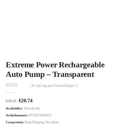
Extreme Power Rechargeable
Auto Pump – Transparent
( Er zijn nog geen beoordelingen. )
0
out of 5
Oorspronkelijke
Huidige
€
20.74
€
29.64
prijs
prijs
Availability:
Uitverkocht
was:
is:
€29.64.
€20.74.
Artikelnummer:
8714273504531
Categorieën:
Penis Pompen
,
Toys Hem