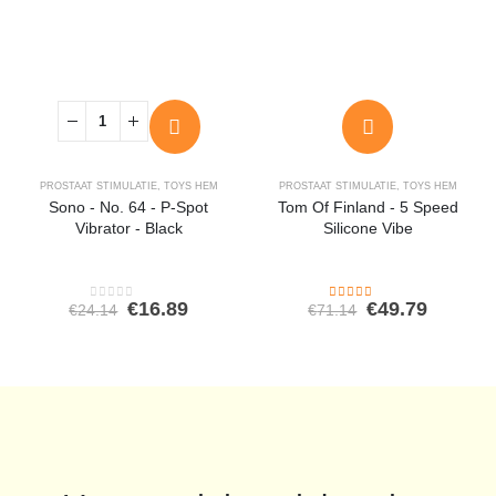
PROSTAAT STIMULATIE
,
TOYS HEM
PROSTAAT STIMULATIE
,
TOYS HEM
Sono - No. 64 - P-Spot
Tom Of Finland - 5 Speed
Vibrator - Black
Silicone Vibe
Oorspronkelijke
Huidige
Oorspronkeli
Huidig
€
16.89
€
49.79
€
24.14
€
71.14
0
out of 5
4.00
out of 5
prijs
prijs
prijs
prijs
was:
is:
was:
is:
€24.14.
€16.89.
€71.14.
€49.79.