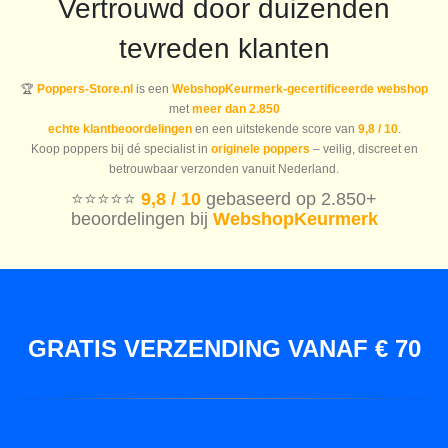
Vertrouwd door duizenden
tevreden klanten
🏆
Poppers-Store.nl
is een
WebshopKeurmerk-gecertificeerde webshop
met
meer dan 2.850
echte klantbeoordelingen
en een uitstekende score van
9,8 / 10
.
Koop poppers bij dé specialist in
originele poppers
– veilig, discreet en
betrouwbaar verzonden vanuit Nederland.
⭐️⭐️⭐️⭐️⭐️
9,8 / 10
gebaseerd op 2.850+
beoordelingen bij
WebshopKeurmerk
GRATIS VERZENDING VANAF € 70