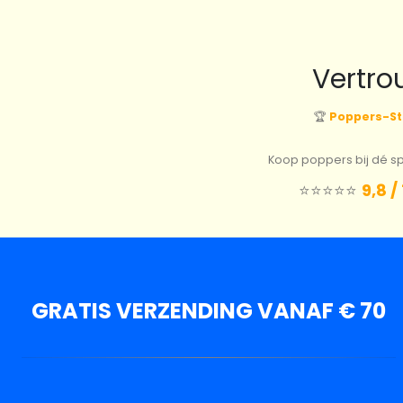
Vertro
🏆
Poppers-St
Koop poppers bij dé spe
⭐️⭐️⭐️⭐️⭐️
9,8 /
GRATIS VERZENDING VANAF € 70