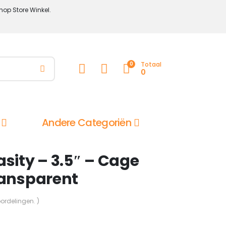
hop Store Winkel.
0
Totaal
0
Andere Categoriën
asity – 3.5″ – Cage
ransparent
oordelingen. )