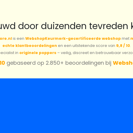
uwd door duizenden tevreden 
ore.nl
is een
WebshopKeurmerk-gecertificeerde webshop
met
m
echte klantbeoordelingen
en een uitstekende score van
9,8 / 10
.
cialist in
originele poppers
– veilig, discreet en betrouwbaar verz
 10
gebaseerd op 2.850+ beoordelingen bij
Websh