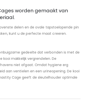
Cages worden gemaakt van
riaal.
 bovenste delen en de ovale tapstoelopende pin
kken, kunt u de perfecte maat creeren.
t onbuigzame gedeelte dat verbonden is met de
de kooi makkelijk vergrendelen. De
hthavens niet afgaat. Omdat hygiene erg
eid aan ventielen en een urineopening. De kooi
hastity Cage geeft de sleutelhouder optimale