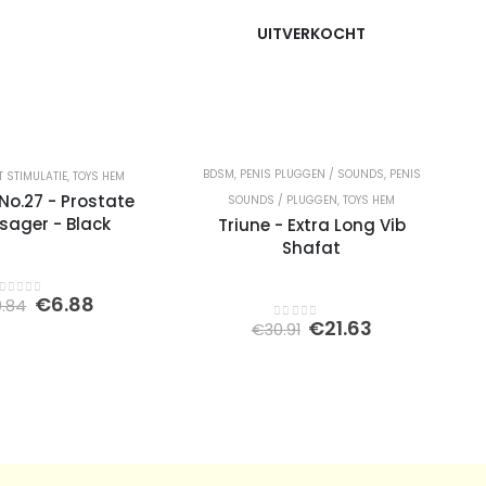
UITVERKOCHT
BDSM
,
PENIS PLUGGEN / SOUNDS
,
PENIS
 STIMULATIE
,
TOYS HEM
No.27 - Prostate
SOUNDS / PLUGGEN
,
TOYS HEM
ager - Black
Triune - Extra Long Vib
Shafat
Oorspronkelijke
Huidige
€
6.88
9.84
0
out of 5
prijs
prijs
Oorspronkelijke
Huidige
€
21.63
€
30.91
0
out of 5
was:
is:
prijs
prijs
€9.84.
€6.88.
was:
is:
€30.91.
€21.63.