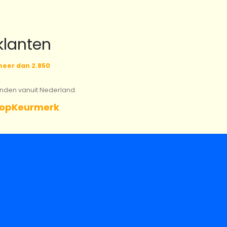
klanten
eer dan 2.850
onden vanuit Nederland.
opKeurmerk