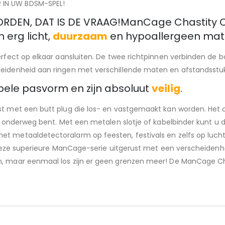
 IN UW BDSM-SPEL!
DEN, DAT IS DE VRAAG!ManCage Chastity 
erg licht,
duurzaam
en hypoallergeen mate
perfect op elkaar aansluiten. De twee richtpinnen verbinden de
heidenheid aan ringen met verschillende maten en afstandsstu
ele pasvorm en zijn absoluut
veilig
.
ust met een butt plug die los- en vastgemaakt kan worden. He
 u onderweg bent. Met een metalen slotje of kabelbinder kunt u 
et metaaldetectoralarm op feesten, festivals en zelfs op luc
is deze superieure ManCage-serie uitgerust met een verscheidenh
en, maar eenmaal los zijn er geen grenzen meer! De ManCage C