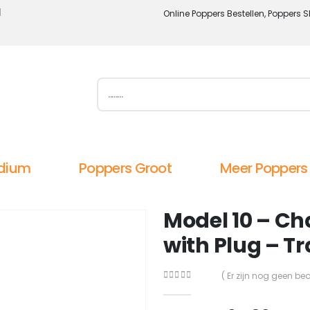
l
Online Poppers Bestellen, Poppers S
dium
Poppers Groot
Meer Poppers
Model 10 – Ch
with Plug – T
( Er zijn nog geen be
0
out of 5