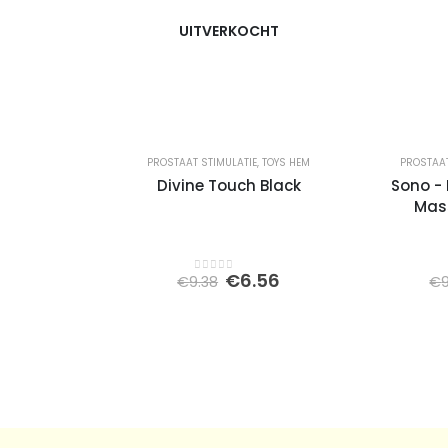
UITVERKOCHT
PROSTAAT STIMULATIE
,
TOYS HEM
PROSTAAT
Divine Touch Black
Sono - 
Mass
Oorspronkelijke
Huidige
€
6.56
€
9.38
€
0
out of 5
prijs
prijs
was:
is:
€9.38.
€6.56.