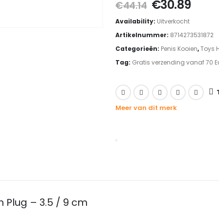
Oorspronkel
Huid
€
30.89
€
44.14
prijs
prijs
Availability:
Uitverkocht
was:
is:
Artikelnummer:
8714273531872
€44.14.
€30.
Categorieën:
Penis Kooien
,
Toys 
Tag:
Gratis verzending vanaf 70 E
Meer van dit merk
 Plug – 3.5 / 9 cm