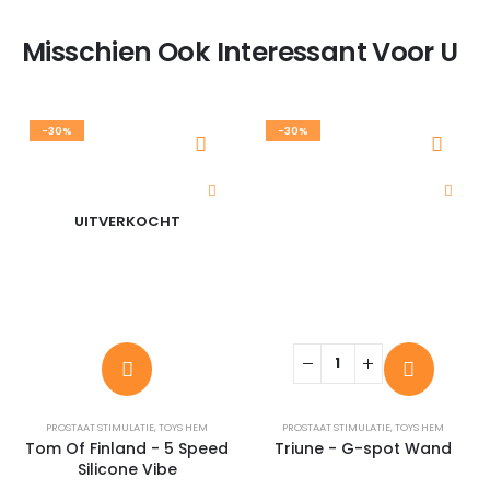
Misschien Ook Interessant Voor U
-30%
-30%
UITVERKOCHT
PROSTAAT STIMULATIE
,
TOYS HEM
PROSTAAT STIMULATIE
,
TOYS HEM
Tom Of Finland - 5 Speed
Triune - G-spot Wand
Silicone Vibe