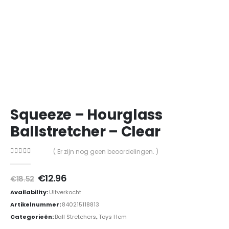
Squeeze – Hourglass
Ballstretcher – Clear
( Er zijn nog geen beoordelingen. )
0
out of 5
Oorspronkelijke
Huidige
€
12.96
€
18.52
prijs
prijs
Availability:
Uitverkocht
was:
is:
€18.52.
€12.96.
Artikelnummer:
840215118813
Categorieën:
Ball Stretchers
,
Toys Hem