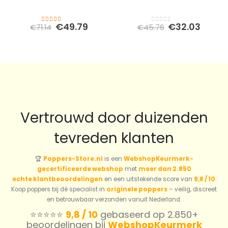
Oorspronkelijke
Huidige
Oorspronkeli
Huidi
€
49.79
€
32.03
€
71.14
€
45.76
4.00
out of 5
0
out of 5
prijs
prijs
prijs
prijs
was:
is:
was:
is:
€71.14.
€49.79.
€45.76.
€32.0
Vertrouwd door duizenden
tevreden klanten
🏆
Poppers-Store.nl
is een
WebshopKeurmerk-
gecertificeerde webshop
met
meer dan 2.850
echte klantbeoordelingen
en een uitstekende score van
9,8 / 10
.
Koop poppers bij dé specialist in
originele poppers
– veilig, discreet
en betrouwbaar verzonden vanuit Nederland.
⭐️⭐️⭐️⭐️⭐️
9,8 / 10
gebaseerd op 2.850+
beoordelingen bij
WebshopKeurmerk