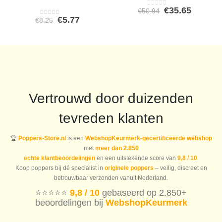
Oorspronkeli
Huidig
€
35.65
€
50.94
0
out of 5
prijs
prijs
Oorspronkelijke
Huidige
€
5.77
€
8.25
0
out of 5
was:
is:
prijs
prijs
€50.94.
€35.65.
was:
is:
€8.25.
€5.77.
Vertrouwd door duizenden
tevreden klanten
🏆
Poppers-Store.nl
is een
WebshopKeurmerk-gecertificeerde webshop
met
meer dan 2.850
echte klantbeoordelingen
en een uitstekende score van
9,8 / 10
.
Koop poppers bij dé specialist in
originele poppers
– veilig, discreet en
betrouwbaar verzonden vanuit Nederland.
⭐️⭐️⭐️⭐️⭐️
9,8 / 10
gebaseerd op 2.850+
beoordelingen bij
WebshopKeurmerk