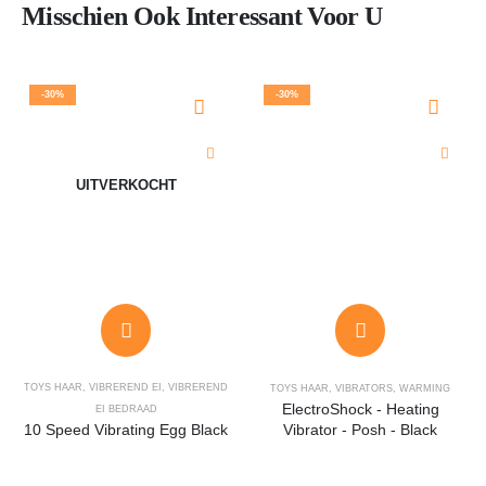
Misschien Ook Interessant Voor U
-30%
-30%
UITVERKOCHT
TOYS HAAR
,
VIBREREND EI
,
VIBREREND
TOYS HAAR
,
VIBRATORS
,
WARMING
ElectroShock - Heating
EI BEDRAAD
10 Speed Vibrating Egg Black
Vibrator - Posh - Black