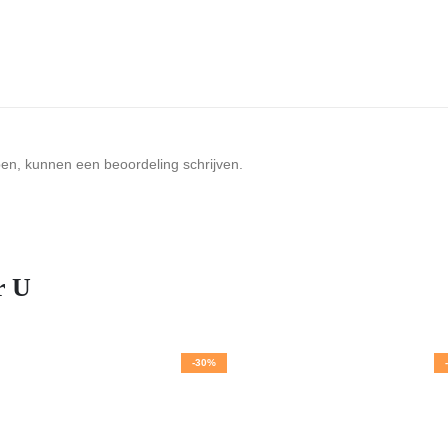
ben, kunnen een beoordeling schrijven.
r U
-30%