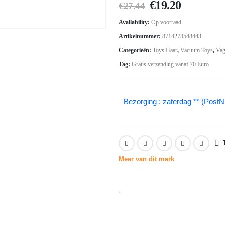
Oorspronkelij
Huidige
€
19.20
€
27.44
prijs
prijs
Availability:
Op voorraad
was:
is:
Artikelnummer:
8714273548443
€27.44.
€19.20.
Categorieën:
Toys Haar
,
Vacuum Toys
,
Vag
Tag:
Gratis verzending vanaf 70 Euro
Bezorging : zaterdag ** (PostN
Meer van dit merk