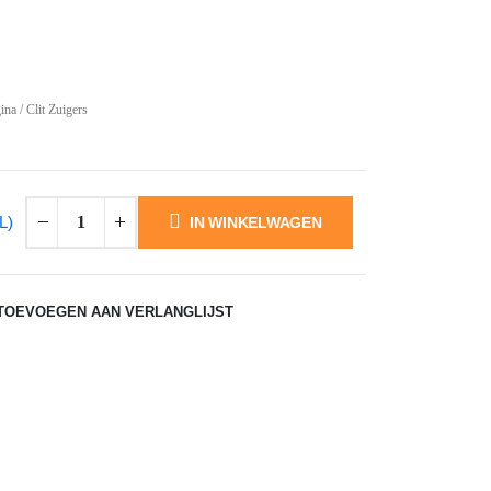
ke
ina / Clit Zuigers
L)
IN WINKELWAGEN
TOEVOEGEN AAN VERLANGLIJST