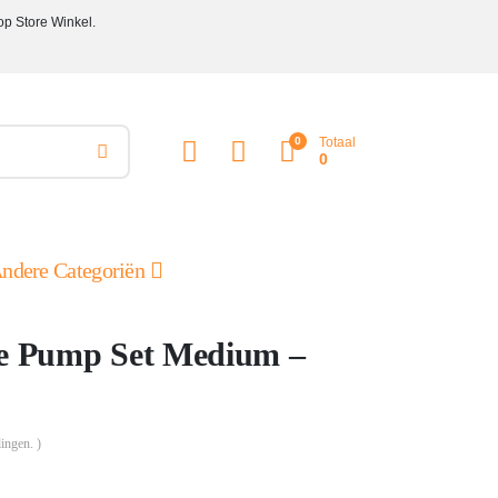
op Store Winkel.
0
Totaal
0
ndere Categoriën
le Pump Set Medium –
ingen. )