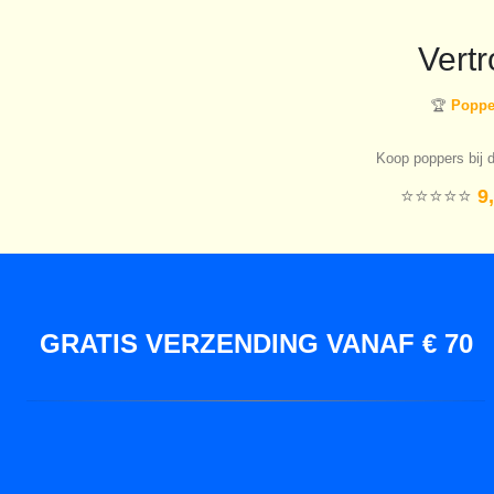
Vert
🏆
Popper
Koop poppers bij d
⭐️⭐️⭐️⭐️⭐️
9,
GRATIS VERZENDING VANAF € 70