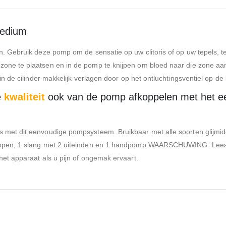
Medium
n. Gebruik deze pomp om de sensatie op uw clitoris of op uw tepels, te
one te plaatsen en in de pomp te knijpen om bloed naar die zone aan t
 in de cilinder makkelijk verlagen door op het ontluchtingsventiel op d
e
kwaliteit
ook van de pomp afkoppelen met het een
s met dit eenvoudige pompsysteem. Bruikbaar met alle soorten glijmi
3 nappen, 1 slang met 2 uiteinden en 1 handpomp.WAARSCHUWING: Lee
het apparaat als u pijn of ongemak ervaart.