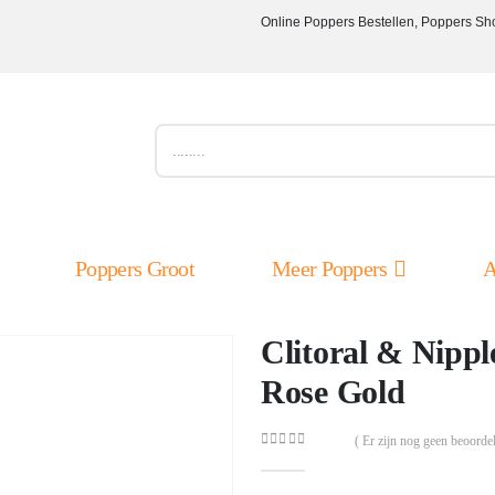
Online Poppers Bestellen, Poppers Sh
Poppers Groot
Meer Poppers
A
Clitoral & Nipp
Rose Gold
( Er zijn nog geen beoordel
0
out of 5